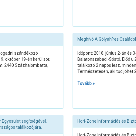
Meghívó A Gólyahíres Családok
e fogadni szándékozó
Időpont: 2018. június 2-án és
. október 19-én kerül sor.
Balatonszabadi-Sóstó, Előd u.2
rem. 2440 Százhalombatta,
találkozó 2 napos lesz, mindenk
Természetesen, aki tud jöhet 2
Tovább »
 Egyesület segítségével,
Hori-Zone Információs és Bizto
rszágos találkozójára.
Hori-Zone Információs és Bizto