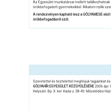
Az Egyesület munkatársai mellett találkozhatnak
örökbefogadott gyermekeikkel. Alkalom nyílik sze
A rendezvényen kapható lesz a GÓLYAMESE első kö
örökbefogadásról szól.
Szeretettel és tisztelettel meghívjuk tagjainkat é
GÓLYAHÍR EGYESÜLET KÖZGYÜLÉSÉRE
2006 ápr. 
Helyszín: Bp. X. ker. Kada u. 38-40. Művelődési Ház