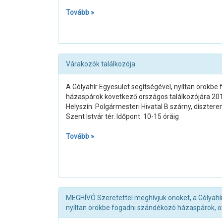
Tovább »
Várakozók találkozója
A Gólyahír Egyesület segítségével, nyíltan örökb
házaspárok következő országos találkozójára 2019
Helyszín: Polgármesteri Hivatal B szárny, díszte
Szent Istvár tér. Időpont: 10-15 óráig
Tovább »
MEGHÍVÓ Szeretettel meghívjuk önöket, a Gólyahír
nyíltan örökbe fogadni szándékozó házaspárok, o