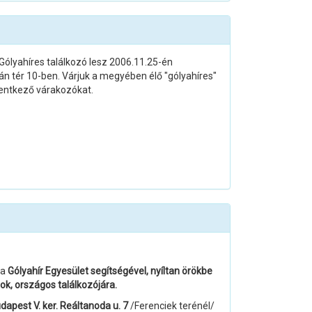
yahíres találkozó lesz 2006.11.25-én
 tér 10-ben. Várjuk a megyében élő "gólyahíres"
lentkező várakozókat.
 a
Gólyahír Egyesület segítségével, nyíltan örökbe
k, országos találkozójára.
apest V. ker. Reáltanoda u. 7
/Ferenciek terénél/