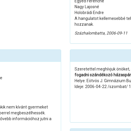
Egyed Ferencné
Nagy Lajosné
Holobrádi Endre
A hangulatot kellemesebbé tehe
hozzanak.
Százhalombatta, 2006-09-11
Szeretettel meghívjuk önöket, 
fogadni szándékozó házaspáro
ke
Helye: Eötvös J. Gimnázium Bud
Ideje: 2006-04-22 /szombat/ 10
 akik nem kívánt gyermeket
berrel megbeszélhessék.
bővebb információhoz jutni a