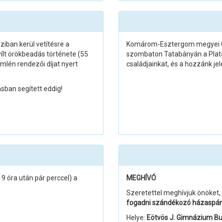
iban kerül vetítésre a
Komárom-Esztergom megyei Gól
lt örökbeadás története (55
szombaton Tatabányán a Platán
lén rendezői díjat nyert
családjainkat, és a hozzánk je
ásban segített eddig!
óra után pár perccel) a
MEGHÍVÓ
Szeretettel meghívjuk önöket,
fogadni szándékozó házaspáro
Helye:
Eötvös J. Gimnázium Bud