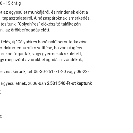
 - 15 óráig
t az egyesület munkájáról, és mindenek előtt a
, tapasztalatairól. A házaspároknak ismerkedési,
tosítunk. "Gólyahíres" előkészítő találkozón
nni, az örökbefogadás előtt.
 félév, új "Gólyahíres babáinak" bemutatkozása.
. dokumentumfilm vetítése, ha van rá igény.
 örökbe fogadtak, vagy gyermekük született,
vagy megszűnt az örökbefogadási szándékuk,
jelzést kérünk, tel: 06-30-251-71-20 vagy 06-23-
r Egyesületnek, 2006-ban
2 531 540-Ft-ot kaptunk
.
.
e: