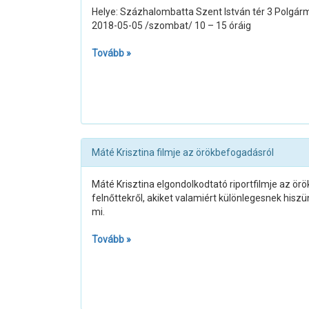
Helye: Százhalombatta Szent István tér 3 Polgármes
2018-05-05 /szombat/ 10 – 15 óráig
Tovább »
Máté Krisztina filmje az örökbefogadásról
Máté Krisztina elgondolkodtató riportfilmje az ör
felnőttekről, akiket valamiért különlegesnek hisz
mi.
Tovább »