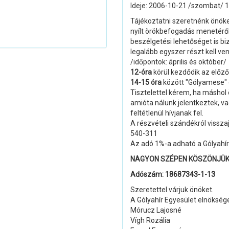
Ideje: 2006-10-21 /szombat/ 10
Tájékoztatni szeretnénk önöke
nyílt örökbefogadás menetéről
beszélgetési lehetőséget is biz
legalább egyszer részt kell ve
/időpontok: április és október/
12-óra
körül kezdődik az előző
14-15 óra
között "Gólyamese" c
Tisztelettel kérem, ha máshol
amióta nálunk jelentkeztek, 
feltétlenül hívjanak fel.
A részvételi szándékról vissza
540-311
Az adó 1%-a adható a Gólyahí
NAGYON SZÉPEN KÖSZÖNJÜK
Adószám: 18687343-1-13
Szeretettel várjuk önöket.
A Gólyahír Egyesület elnökség
Mórucz Lajosné
Vígh Rozália