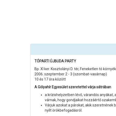
TÓPARTI ÚJBUDA PARTY
Bp. XI ker. Kosztolányi D. tér, Feneketlen tó környé
2006. szeptember 2 - 3 (szombat-vasárnap)
10 és 17 óra között
A Gólyahír Egyesület szeretettel várja sátrában
a krízishelyzetben lévő, várandós anyákat,
várnak, hogy gondjaikat hozzáértő szakem
Várjuk azokat a párokat, akik szeretnének 
nyílt örökbefogadásról.