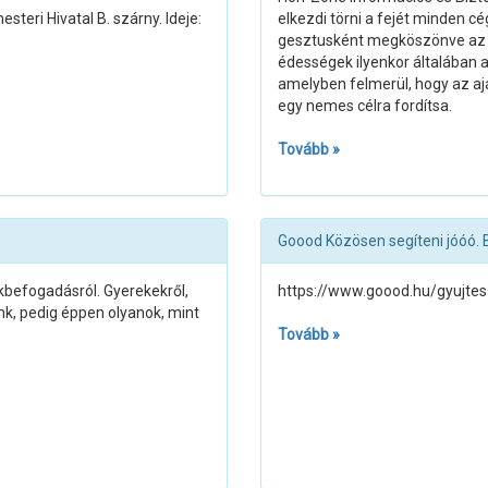
teri Hivatal B. szárny. Ideje:
elkezdi törni a fejét minden c
gesztusként megköszönve az e
édességek ilyenkor általában 
amelyben felmerül, hogy az aj
egy nemes célra fordítsa.
Tovább »
Goood Közösen segíteni jóóó.
ökbefogadásról. Gyerekekről,
https://www.goood.hu/gyujte
ünk, pedig éppen olyanok, mint
Tovább »