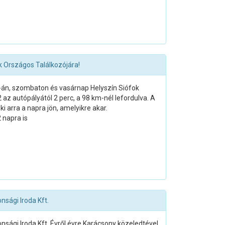
 Országos Találkozójára!
 3-án, szombaton és vasárnap Helyszín Siófok
 az autópályától 2 perc, a 98 km-nél lefordulva. A
i arra a napra jön, amelyikre akar.
 napra is
nsági Iroda Kft.
nsági Iroda Kft. Évről évre Karácsony közeledtével