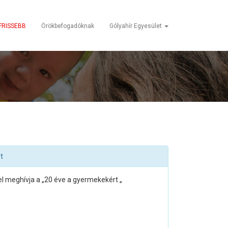
FRISSEBB
Örökbefogadóknak
Gólyahír Egyesület
t
tel meghívja a „20 éve a gyermekekért „