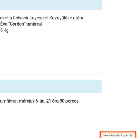
ket a Gólyahír Egyesület Közgyűlése utáni
 Éva "Gordon" tanárral.
 -ig.
umfilmet
március 6-án, 21 óra 30 perces