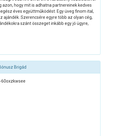
ég azon, hogy mit is adhatna partnereinek kedves
gész éves együttműködést. Egy üveg finom ital,
az ajándék. Szerencsére egyre több az olyan cég,
ándékokra szánt összeget inkább egy jó ügyre,
 Bónusz Brigád
s-60oxzkwsee