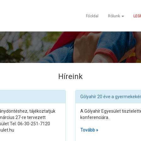
Főoldal
Rólunk
LEG
Híreink
Gólyahír 20 éve a gyermekekér
nydöntéshez, tájékoztatjuk
A Gólyahír Egyesület tisztelet
március 27-re tervezett
konferenciára.
esület Tel: 06-30-251-7120
ulet.hu
Tovább »