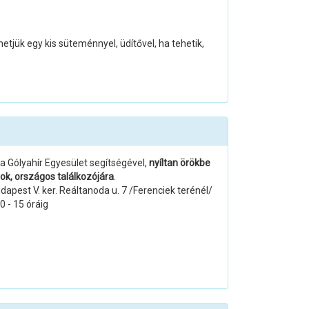
tjük egy kis süteménnyel, üdítővel, ha tehetik,
a Gólyahír Egyesület segítségével,
nyíltan örökbe
k, országos találkozójára
.
apest V. ker. Reáltanoda u. 7 /Ferenciek terénél/
 - 15 óráig