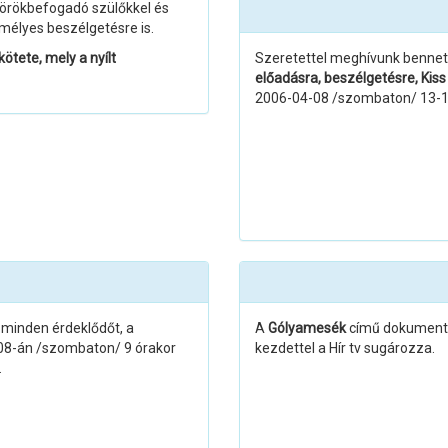
 örökbefogadó szülőkkel és
mélyes beszélgetésre is.
tete, mely a nyílt
Szeretettel meghívunk bennete
előadásra, beszélgetésre, Kiss
2006-04-08 /szombaton/ 13-16
s minden érdeklődőt, a
A
Gólyamesék
című dokument
08-án /szombaton/ 9 órakor
kezdettel a Hír tv sugározza.
.