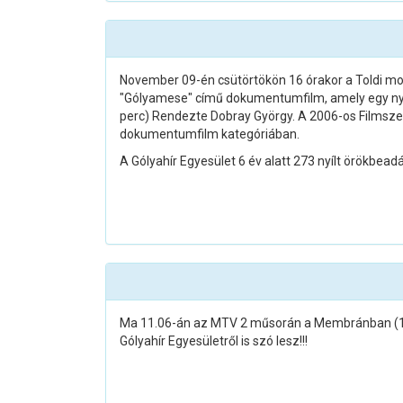
November 09-én csütörtökön 16 órakor a Toldi moz
"Gólyamese" című dokumentumfilm, amely egy nyí
perc) Rendezte Dobray György. A 2006-os Filmszem
dokumentumfilm kategóriában.
A Gólyahír Egyesület 6 év alatt 273 nyílt örökbead
Ma 11.06-án az MTV 2 műsorán a Membránban (19 
Gólyahír Egyesületről is szó lesz!!!