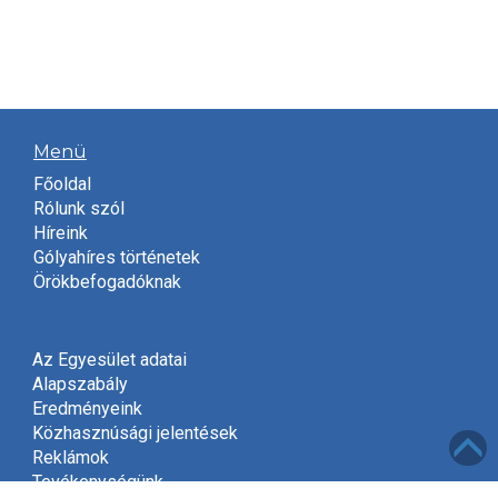
Menü
Főoldal
Rólunk szól
Híreink
Gólyahíres történetek
Örökbefogadóknak
Az Egyesület adatai
Alapszabály
Eredményeink
Közhasznúsági jelentések
Reklámok
Tevékenységünk