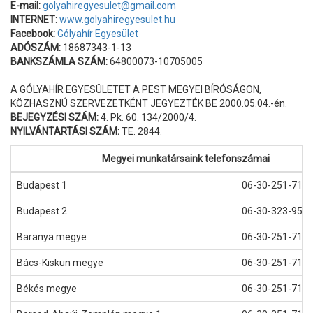
E-mail:
golyahiregyesulet@gmail.com
INTERNET:
www.golyahiregyesulet.hu
Facebook:
Gólyahír Egyesület
ADÓSZÁM:
18687343-1-13
BANKSZÁMLA SZÁM:
64800073-10705005
A GÓLYAHÍR EGYESÜLETET A PEST MEGYEI BÍRÓSÁGON,
KÖZHASZNÚ SZERVEZETKÉNT JEGYEZTÉK BE 2000.05.04.-én.
BEJEGYZÉSI SZÁM:
4. Pk. 60. 134/2000/4.
NYILVÁNTARTÁSI SZÁM:
TE. 2844.
Megyei munkatársaink telefonszámai
Budapest 1
06-30-251-71-0
Budapest 2
06-30-323-95-6
Baranya megye
06-30-251-71-0
Bács-Kiskun megye
06-30-251-71-2
Békés megye
06-30-251-71-2