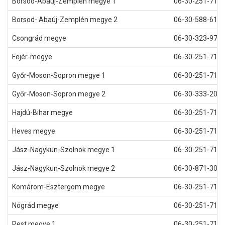
Borsod-Abaúj-Zemplén megye 1
06-30-251-71-0
Borsod- Abaúj-Zemplén megye 2
06-30-588-61-9
Csongrád megye
06-30-323-97-3
Fejér-megye
06-30-251-71-0
Győr-Moson-Sopron megye 1
06-30-251-71-0
Győr-Moson-Sopron megye 2
06-30-333-20-9
Hajdú-Bihar megye
06-30-251-71-0
Heves megye
06-30-251-71-0
Jász-Nagykun-Szolnok megye 1
06-30-251-71-1
Jász-Nagykun-Szolnok megye 2
06-30-871-30-2
Komárom-Esztergom megye
06-30-251-71-1
Nógrád megye
06-30-251-71-2
Pest megye 1
06-30-251-71-1