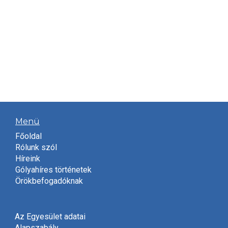
Menü
Főoldal
Rólunk szól
Híreink
Gólyahíres történetek
Örökbefogadóknak
Az Egyesület adatai
Alapszabály