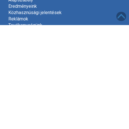
Eredményeink
Közhasznúsági jelentések
Reklámok
Tevékenységünk
Meghívó
Kapcsolat
Adatvédelem
Támogatóink
Támogatás
Mint közhasznú szervezet, a jogszabályok szerint
2002-től jogosultak vagyunk gyűjteni az adók felajánlott
1%-át.
Kérjük, hogy támogassa Egyesületünket és ajánlja fel
adójának egy százalékát, amivel segít kitűzött céljaink
elérésében!
Tovább »
Elérhetőségek