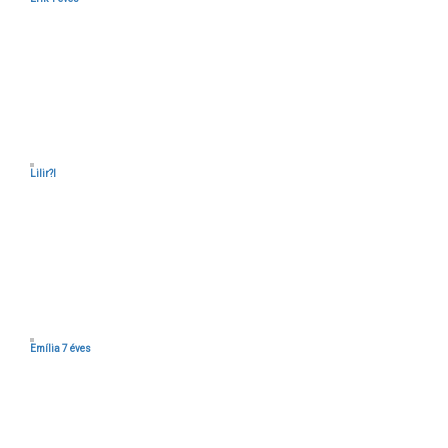
Lilir?l
Emília 7 éves