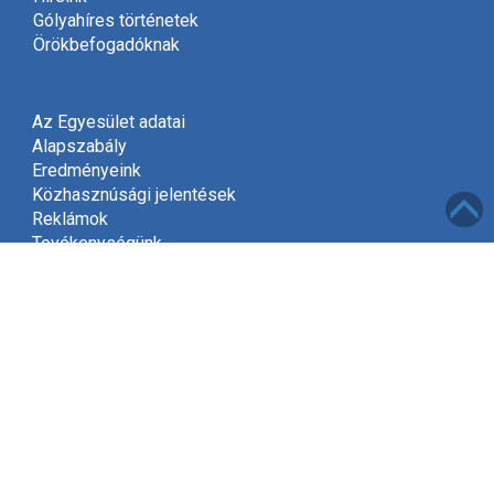
Gólyahíres történetek
Örökbefogadóknak
Az Egyesület adatai
Alapszabály
Eredményeink
Közhasznúsági jelentések
Reklámok
Tevékenységünk
Meghívó
Kapcsolat
Adatvédelem
Támogatóink
Támogatás
Mint közhasznú szervezet, a jogszabályok szerint
2002-től jogosultak vagyunk gyűjteni az adók felajánlott
1%-át.