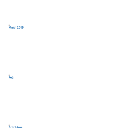
Marci 2019
Peti
Erik 1 éves