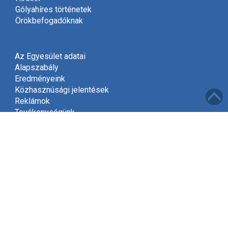
Gólyahíres történetek
Örökbefogadóknak
Az Egyesület adatai
Alapszabály
Eredményeink
Közhasznúsági jelentések
Reklámok
Tevékenységünk
Meghívó
Kapcsolat
Adatvédelem
Támogatóink
Támogatás
Mint közhasznú szervezet, a jogszabályok szerint
2002-től jogosultak vagyunk gyűjteni az adók felajánlott
1%-át.