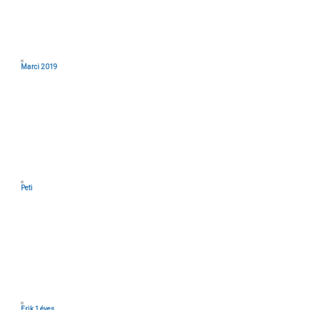
Marci 2019
Peti
Erik 1 éves