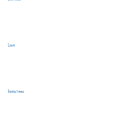
Lilir?l
Emília 7 éves