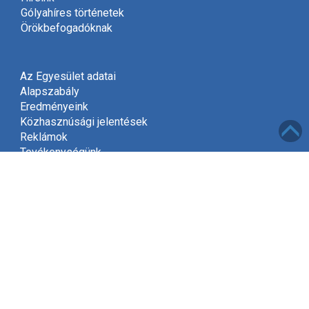
Gólyahíres történetek
Örökbefogadóknak
Az Egyesület adatai
Alapszabály
Eredményeink
Közhasznúsági jelentések
Reklámok
Tevékenységünk
Meghívó
Kapcsolat
Adatvédelem
Támogatóink
Támogatás
Mint közhasznú szervezet, a jogszabályok szerint
2002-től jogosultak vagyunk gyűjteni az adók felajánlott
1%-át.