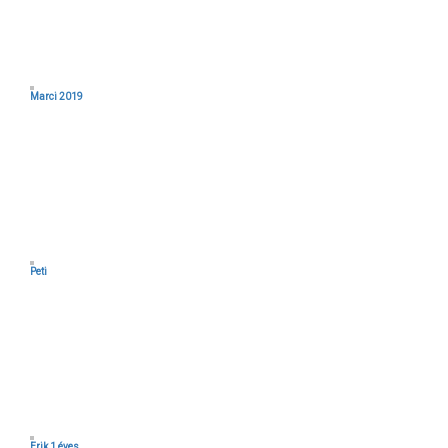
Marci 2019
Peti
Erik 1 éves