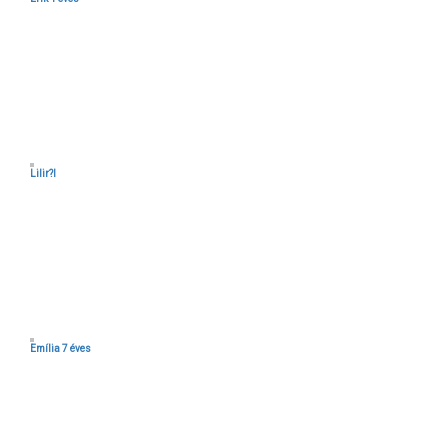
Lilir?l
Emília 7 éves