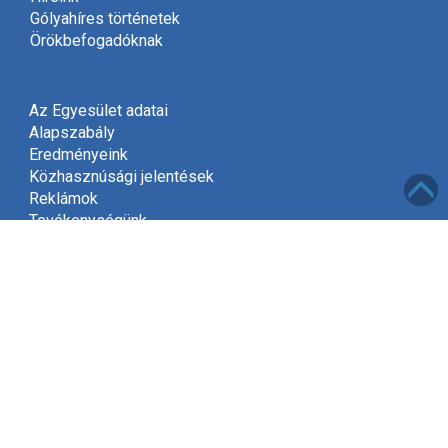
Gólyahíres történetek
Örökbefogadóknak
Az Egyesület adatai
Alapszabály
Eredményeink
Közhasznúsági jelentések
Reklámok
Tevékenységünk
Meghívó
Kapcsolat
Adatvédelem
Támogatóink
Támogatás
Mint közhasznú szervezet, a jogszabályok szerint
2002-től jogosultak vagyunk gyűjteni az adók felajánlott
1%-át.