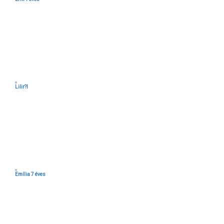
Lilir?l
Emília 7 éves