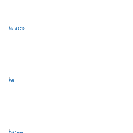
Marci 2019
Peti
Erik 1 éves