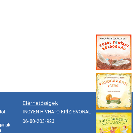
Elérhetőségek
től
INGYEN HÍVHATÓ KRÍZISVONAL
06-80-203-923
jának
!