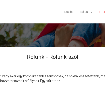
Főoldal
Rólunk
LEG
Rólunk -
Rólunk szól
 vagy akár egy komplikáltabb számsornak, de sokkal összetettebb, még
hozzátartoznak a Gólyahír Egyesülethez.