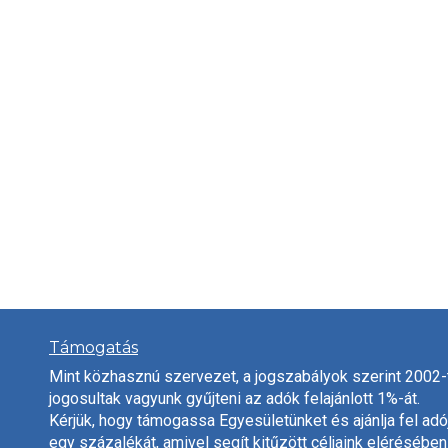
Támogatás
Mint közhasznú szervezet, a jogszabályok szerint 2002-
jogosultak vagyunk gyűjteni az adók felajánlott 1%-át.
Kérjük, hogy támogassa Egyesületünket és ajánlja fel adó
egy százalékát, amivel segít kitűzött céljaink elérésében