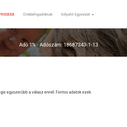
FRISSEBB
Örökbefogadóknak
Gólyahír Egyesület
Adó 1% - Adószám: 18687343-1-13
is egyszerûbb a válasz ennél. Fontos adatok ezek.