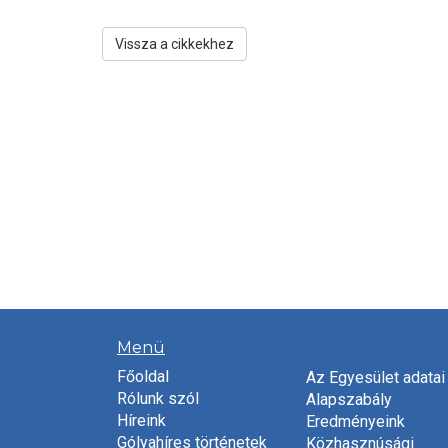
Vissza a cikkekhez
Menü
Főoldal
Az Egyesület adatai
Rólunk szól
Alapszabály
Híreink
Eredményeink
Gólyahíres történetek
Közhasznúsági