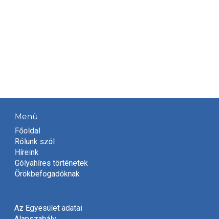
Menü
Főoldal
Rólunk szól
Híreink
Gólyahíres történetek
Örökbefogadóknak
Az Egyesület adatai
Alapszabály