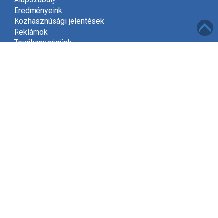
Eredményeink
Közhasznúsági jelentések
Reklámok
Tevékenységünk
Meghívó
Kapcsolat
Adatvédelem
Támogatóink
Támogatás
Mint közhasznú szervezet, a jogszabályok szerint
2002-től jogosultak vagyunk gyűjteni az adók felajánlott
1%-át.
Kérjük, hogy támogassa Egyesületünket és ajánlja fel
adójának egy százalékát, amivel segít kitűzött céljaink
elérésében!
Tovább »
Elérhetőségek