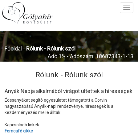
Főoldal
-
Rólunk -
Rólunk szól
Adó 1% - Adószám: 18687343-1-13
Rólunk -
Rólunk szól
Anyák Napja alkalmából virágot ültettek a hírességek
Édesanyákat segítõ egyesületet támogatott a Corvin
nagyaszabású Anyák-napi rendezvénye, hírességek is a
kezdeményezés mellé álltak.
Kapcsolódó linkek:
Femcafé cikke