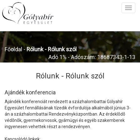
Főoldal
-
Rólunk -
Rólunk szól
Adó 1% - Adószám: 18687343-1-13
Rólunk -
Rólunk szól
Ajándék konferencia
Ajándék konferenciát rendezett a százhalombattai Gólyahír
Egyesület fennállásának tízedik évfordulója alkalmából június 3-
án a százhalombattai Rendezvényközpontban. Az érdeklõdõ
védõnõk, gyermekorvosok, gyámügyi és egyéb szakemberek
ingyenesen vehettek részt a rendezvényen.
Kapcsolódó linkek: