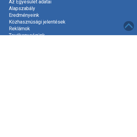
Az Egyesület adatai
Alapszabály
Eredményeink
Közhasznúsági jelentések
Reklámok
Tevékenységünk
Meghívó
Kapcsolat
Adatvédelem
Támogatóink
Támogatás
Mint közhasznú szervezet, a jogszabályok szerint
2002-től jogosultak vagyunk gyűjteni az adók felajánlott
1%-át.
Kérjük, hogy támogassa Egyesületünket és ajánlja fel
adójának egy százalékát, amivel segít kitűzött céljaink
elérésében!
Tovább »