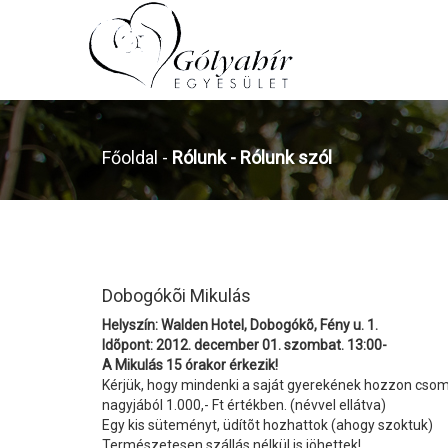
Főoldal
-
Rólunk -
Rólunk szól
Dobogókõi Mikulás
Helyszín: Walden Hotel, Dobogókõ, Fény u. 1.
Idõpont: 2012. december 01. szombat. 13:00-
A Mikulás 15 órakor érkezik!
Kérjük, hogy mindenki a saját gyerekének hozzon cso
nagyjából 1.000,- Ft értékben. (névvel ellátva)
Egy kis süteményt, üdítõt hozhattok (ahogy szoktuk)
Természetesen szállás nélkül is jöhettek!