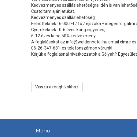
Kedvezményes szálláslehetõségre idén is van lehetõsé
Csatoltam ajánlatukat.
Kedvezményes szálláslehetõség:
Felnõtteknek : 6 000 Ft / fõ / éjszaka + idegenforgalmi
Gyerekeknek : 0-6 éves korig ingyenes,
6-12 éves korig 50% kedvezmény.
A foglalásokat az info@waldenhotel.hu email címre és
06-26-347-681-es telefonszámon várunk!
Kérjük a foglalásnál hivatkozzatok a Gólyahír Egyesület
Vissza a meghívókhoz
Menü