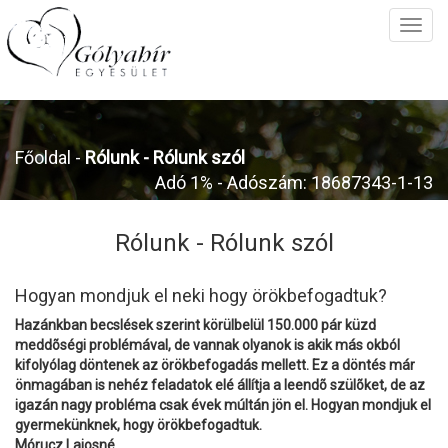
Főoldal
-
Rólunk -
Rólunk szól
Adó 1% - Adószám: 18687343-1-13
Rólunk -
Rólunk szól
Hogyan mondjuk el neki hogy örökbefogadtuk?
Hazánkban becslések szerint körülbelül 150.000 pár küzd
meddõségi problémával, de vannak olyanok is akik más okból
kifolyólag döntenek az örökbefogadás mellett. Ez a döntés már
önmagában is nehéz feladatok elé állítja a leendõ szülõket, de az
igazán nagy probléma csak évek múltán jön el. Hogyan mondjuk el
gyermekünknek, hogy örökbefogadtuk.
Mórucz Lajosné