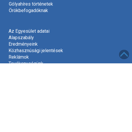
Gólyahíres történetek
Örökbefogadóknak
Az Egyesület adatai
Alapszabály
Eredményeink
Közhasznúsági jelentések
Reklámok
Tevékenységünk
Meghívó
Kapcsolat
Adatvédelem
Támogatóink
Támogatás
Mint közhasznú szervezet, a jogszabályok szerint
2002-től jogosultak vagyunk gyűjteni az adók felajánlott
1%-át.