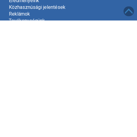
Eredményeink
Közhasznúsági jelentések
Reklámok
Tevékenységünk
Meghívó
Kapcsolat
Adatvédelem
Támogatóink
Támogatás
Mint közhasznú szervezet, a jogszabályok szerint
2002-től jogosultak vagyunk gyűjteni az adók felajánlott
1%-át.
Kérjük, hogy támogassa Egyesületünket és ajánlja fel
adójának egy százalékát, amivel segít kitűzött céljaink
elérésében!
Tovább »
Elérhetőségek
INGYEN HÍVHATÓ KRÍZISVONAL