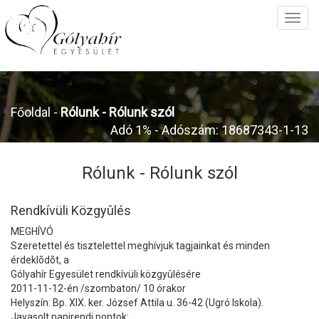
Főoldal
-
Rólunk -
Rólunk szól
Adó 1% - Adószám: 18687343-1-13
Rólunk -
Rólunk szól
Rendkívüli Közgyûlés
MEGHÍVÓ
Szeretettel és tisztelettel meghívjuk tagjainkat és minden
érdeklõdõt, a
Gólyahír Egyesület rendkívüli közgyûlésére
2011-11-12-én /szombaton/ 10 órakor
Helyszín: Bp. XIX. ker. József Attila u. 36-42 (Ugró Iskola).
Javasolt napirendi pontok: