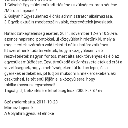
1.Gólyahír Egyesület mûködtetéséhez szükséges iroda bérlése
/Mórucz Lajosné /
2. Gólyahír Egyesülethez 4 órás adminisztrátor alkalmazása.
3. Egyéb aktuális megbeszélnivalók, észrevételek javaslatok.
Határozatképtelenség esetén, 2011. november 12-én 10.30-ra,
azonos napirendi pontokkal, új közgyûlést hirdetünk ki, mely a
megjelentek számára való tekintet nélkül határozatképes.
Itt szeretnénk tudatni veletek, hogy a közgyûlésen való
részvételetek nagyon fontos, mert általatok törvényes és élõ az
egyesület mûködése. Együttmûködõ aktív részvételetek ad erõt a
vezetõségnek, hogy a nehézségeken túl tudjon lépni, és a
gyerekek érdekében, jól tudjon mûködni. Ennek érdekében, aki
csak teheti, feltétlenül jöjjön el a közgyûlésre, hogy
találkozhassunk egymással!
Tagsági díj befizetésére lehetõség lesz 2000 Ft /fõ/ év.
Százhalombatta, 2011-10-23
Mórucz Lajosné
A Gólyahír Egyesület elnöke