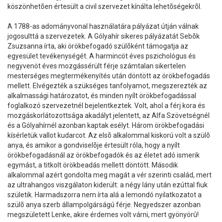
köszönhetõen értesült a civil szervezet kínálta lehetõségekrõl.
A 1788-as adományvonal használatára pályázat útján válnak
jogosulttá a szervezetek. A Gólyahír sikeres pályázatát Sebõk
Zsuzsanna írta, aki örökbefogadó szülõként támogatja az
egyesület tevékenységét. A harmincöt éves pszichológus és
negyvenöt éves mozgássérült férje számtalan sikertelen
mesterséges megtermékenyítés után döntött az örökbefogadás
mellett. Elvégezték a szükséges tanfolyamot, megszerezték az
alkalmassági határozatot, és minden nyílt örökbefogadással
foglalkozó szervezetnél bejelentkeztek. Volt, ahol a férj kora és
mozgáskorlátozottsága akadályt jelentett, az Alfa Szövetségnél
és a Gólyahírnél azonban kaptak esélyt. Három örökbefogadási
kísérletük vallot kudarcot. Az elsõ alkalommal kiskorú volt a szülõ
anya, és amikor a gondviselõje értesült róla, hogy a nyílt
örökbefogadásnál az örökbefogadók és az életet adó ismerik
egymást, a titkolt örökbeadás mellett döntött. Második
alkalommal azért gondolta meg magát a vér szerinti család, mert
az ultrahangos viszgálaton kiderült: a négy lány után ezúttal fiuk
születik. Harmadszorra nem írta alá a lemondó nyilatkozatot a
szülõ anya szerb állampolgárságú férje. Negyedszer azonban
megszületett Lenke, akire érdemes volt várni, mert gyönyörû!