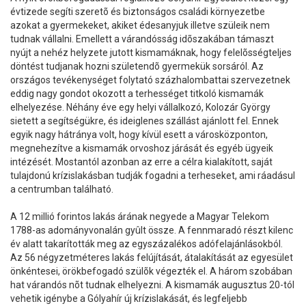
évtizede segíti szeretõ és biztonságos családi környezetbe
azokat a gyermekeket, akiket édesanyjuk illetve szüleik nem
tudnak vállalni. Emellett a várandósság idõszakában támaszt
nyújt a nehéz helyzete jutott kismamáknak, hogy felelõsségteljes
döntést tudjanak hozni születendõ gyermekük sorsáról. Az
országos tevékenységet folytató százhalombattai szervezetnek
eddig nagy gondot okozott a terhességet titkoló kismamák
elhelyezése. Néhány éve egy helyi vállalkozó, Kolozár György
sietett a segítségükre, és ideiglenes szállást ajánlott fel. Ennek
egyik nagy hátránya volt, hogy kívül esett a városközponton,
megnehezítve a kismamák orvoshoz járását és egyéb ügyeik
intézését. Mostantól azonban az erre a célra kialakított, saját
tulajdonú krízislakásban tudják fogadni a terheseket, ami ráadásul
a centrumban található.
A 12 millió forintos lakás árának negyede a Magyar Telekom
1788-as adományvonalán gyûlt össze. A fennmaradó részt kilenc
év alatt takarították meg az egyszázalékos adófelajánlásokból.
Az 56 négyzetméteres lakás felújítását, átalakítását az egyesület
önkéntesei, örökbefogadó szülõk végezték el. A három szobában
hat várandós nõt tudnak elhelyezni. A kismamák augusztus 20-tól
vehetik igénybe a Gólyahír új krízislakását, és legfeljebb