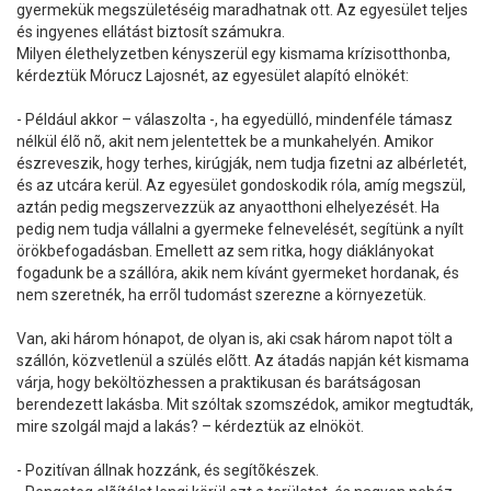
gyermekük megszületéséig maradhatnak ott. Az egyesület teljes
és ingyenes ellátást biztosít számukra.
Milyen élethelyzetben kényszerül egy kismama krízisotthonba,
kérdeztük Mórucz Lajosnét, az egyesület alapító elnökét:
- Például akkor – válaszolta -, ha egyedülló, mindenféle támasz
nélkül élõ nõ, akit nem jelentettek be a munkahelyén. Amikor
észreveszik, hogy terhes, kirúgják, nem tudja fizetni az albérletét,
és az utcára kerül. Az egyesület gondoskodik róla, amíg megszül,
aztán pedig megszervezzük az anyaotthoni elhelyezését. Ha
pedig nem tudja vállalni a gyermeke felnevelését, segítünk a nyílt
örökbefogadásban. Emellett az sem ritka, hogy diáklányokat
fogadunk be a szállóra, akik nem kívánt gyermeket hordanak, és
nem szeretnék, ha errõl tudomást szerezne a környezetük.
Van, aki három hónapot, de olyan is, aki csak három napot tölt a
szállón, közvetlenül a szülés elõtt. Az átadás napján két kismama
várja, hogy beköltözhessen a praktikusan és barátságosan
berendezett lakásba. Mit szóltak szomszédok, amikor megtudták,
mire szolgál majd a lakás? – kérdeztük az elnököt.
- Pozitívan állnak hozzánk, és segítõkészek.