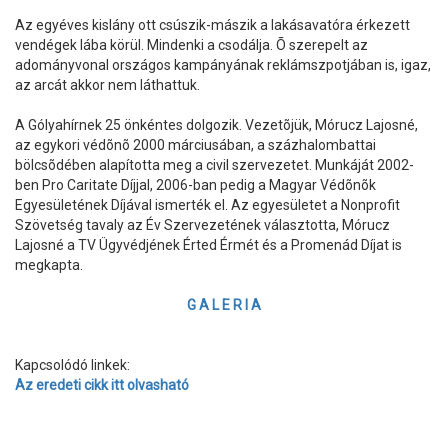
Az egyéves kislány ott csúszik-mászik a lakásavatóra érkezett
vendégek lába körül. Mindenki a csodálja. Õ szerepelt az
adományvonal országos kampányának reklámszpotjában is, igaz,
az arcát akkor nem láthattuk.
A Gólyahírnek 25 önkéntes dolgozik. Vezetõjük, Mórucz Lajosné,
az egykori védõnõ 2000 márciusában, a százhalombattai
bölcsõdében alapította meg a civil szervezetet. Munkáját 2002-
ben Pro Caritate Díjjal, 2006-ban pedig a Magyar Védõnõk
Egyesületének Díjával ismerték el. Az egyesületet a Nonprofit
Szövetség tavaly az Év Szervezetének választotta, Mórucz
Lajosné a TV Ügyvédjének Érted Érmét és a Promenád Díjat is
megkapta.
G A L E R I A
Kapcsolódó linkek:
Az eredeti cikk itt olvasható