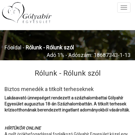
Főoldal
-
Rólunk -
Rólunk szól
Adó 1% - Adószám: 18687343-1-13
Rólunk -
Rólunk szól
Biztos menedék a titkolt terheseknek
Lakásavató ünnepséget rendezett a százhalombattai Gólyahír
Egyesület augusztus 18-án Százhalombattán. A titkolt terhesek
krízisotthonának berendezett ingatlant adományokból vásárolták.
HÍRTÜKÖR ONLINE
A nyílt örökbefogadással foglalkozó Gólyahír Egyesület közel egy