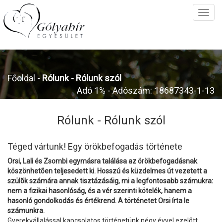
Főoldal
-
Rólunk -
Rólunk szól
Adó 1% - Adószám: 18687343-1-13
Rólunk -
Rólunk szól
Téged vártunk! Egy örökbefogadás története
Orsi, Lali és Zsombi egymásra találása az örökbefogadásnak
köszönhetõen teljesedett ki. Hosszú és küzdelmes út vezetett a
szülõk számára annak tisztázásáig, mi a legfontosabb számukra:
nem a fizikai hasonlóság, és a vér szerinti kötelék, hanem a
hasonló gondolkodás és értékrend. A történetet Orsi írta le
számunkra.
Gyerekvállalással kapcsolatos történetünk négy évvel ezelõtt