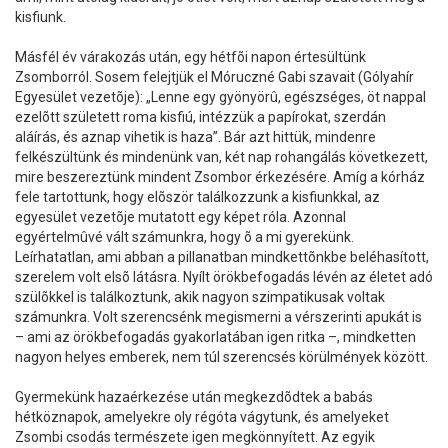
kisfiunk.
Másfél év várakozás után, egy hétfõi napon értesültünk
Zsomborról. Sosem felejtjük el Móruczné Gabi szavait (Gólyahír
Egyesület vezetõje): „Lenne egy gyönyörû, egészséges, öt nappal
ezelõtt született roma kisfiú, intézzük a papírokat, szerdán
aláírás, és aznap vihetik is haza”. Bár azt hittük, mindenre
felkészültünk és mindenünk van, két nap rohangálás következett,
mire beszereztünk mindent Zsombor érkezésére. Amíg a kórház
fele tartottunk, hogy elõször találkozzunk a kisfiunkkal, az
egyesület vezetõje mutatott egy képet róla. Azonnal
egyértelmûvé vált számunkra, hogy õ a mi gyerekünk.
Leírhatatlan, ami abban a pillanatban mindkettõnkbe beléhasított,
szerelem volt elsõ látásra. Nyílt örökbefogadás lévén az életet adó
szülõkkel is találkoztunk, akik nagyon szimpatikusak voltak
számunkra. Volt szerencsénk megismerni a vérszerinti apukát is
– ami az örökbefogadás gyakorlatában igen ritka –, mindketten
nagyon helyes emberek, nem túl szerencsés körülmények között.
Gyermekünk hazaérkezése után megkezdõdtek a babás
hétköznapok, amelyekre oly régóta vágytunk, és amelyeket
Zsombi csodás természete igen megkönnyített. Az egyik