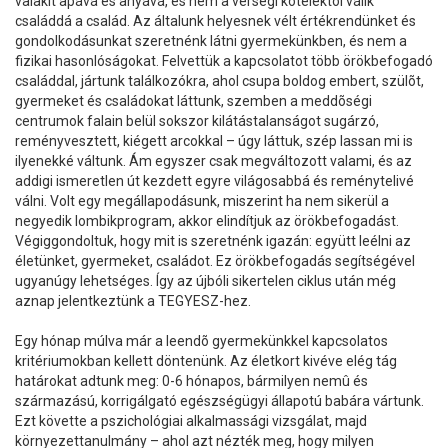
valakit apává és anyává, és nem a vérségi köteléktõl válik
családdá a család. Az általunk helyesnek vélt értékrendünket és
gondolkodásunkat szeretnénk látni gyermekünkben, és nem a
fizikai hasonlóságokat. Felvettük a kapcsolatot több örökbefogadó
családdal, jártunk találkozókra, ahol csupa boldog embert, szülõt,
gyermeket és családokat láttunk, szemben a meddõségi
centrumok falain belül sokszor kilátástalanságot sugárzó,
reményvesztett, kiégett arcokkal – úgy láttuk, szép lassan mi is
ilyenekké váltunk. Ám egyszer csak megváltozott valami, és az
addigi ismeretlen út kezdett egyre világosabbá és reménytelivé
válni. Volt egy megállapodásunk, miszerint ha nem sikerül a
negyedik lombikprogram, akkor elindítjuk az örökbefogadást.
Végiggondoltuk, hogy mit is szeretnénk igazán: együtt leélni az
életünket, gyermeket, családot. Ez örökbefogadás segítségével
ugyanúgy lehetséges. Így az újbóli sikertelen ciklus után még
aznap jelentkeztünk a TEGYESZ-hez.
Egy hónap múlva már a leendõ gyermekünkkel kapcsolatos
kritériumokban kellett döntenünk. Az életkort kivéve elég tág
határokat adtunk meg: 0-6 hónapos, bármilyen nemû és
származású, korrigálgató egészségügyi állapotú babára vártunk.
Ezt követte a pszichológiai alkalmassági vizsgálat, majd
környezettanulmány – ahol azt nézték meg, hogy milyen