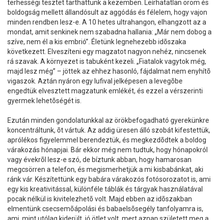
terhességi tesztet tarthattunk a kezemben. Leírhatatlan öröm és
boldogság mellett állandósult az aggódás és félelem, hogy vajon
minden rendben lesz-e. A 10 hetes ultrahangon, elhangzott az a
mondat, amit senkinek nem szabadna hallania: „Már nem dobog a
szíve, nem él a kis embrió”. Életünk legnehezebb idõszaka
következett. Elveszíteni egy magzatot nagyon nehéz, nincsenek
rá szavak. A környezet is tabuként kezeli. „Fiatalok vagytok még,
majd lesz még” – jöttek az ehhez hasonló, fájdalmat nem enyhítõ
vigaszok. Aztán nyáron egy lufival jelképesen a levegõbe
engedtük elvesztett magzatunk emlékét, és ezzel a vérszerinti
gyermek lehetõségét is.
Ezután minden gondolatunkkal az örökbefogadható gyerekünkre
koncentráltunk, õt vártuk. Az addig üresen álló szobát kifestettük,
aprólékos figyelemmel berendeztük, és megkezdõdtek a boldog
várakozás hónapjai. Bár ekkor még nem tudtuk, hogy hónapokról
vagy évekrõl lesz-e szó, de bíztunk abban, hogy hamarosan
megcsörren a telefon, és megismerhetjük a mi kisbabánkat, aki
ránk vár. Készítettünk egy babára várakozós fotósorozatot is, ami
egy kis kreativitással, különféle táblák és tárgyak használatával
pocak nélkül is kivitelezhetõ volt. Majd ebben az idõszakban
elmentünk csecsemõápolási és babaelsõsegély tanfolyamra is,
ami, mint utólag kiderült, jó ötlet volt, mert aznap született meg a