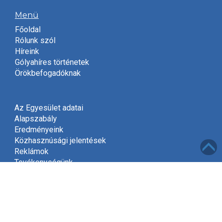
Menü
Főoldal
Rólunk szól
Híreink
Gólyahíres történetek
Örökbefogadóknak
Az Egyesület adatai
Alapszabály
Eredményeink
Közhasznúsági jelentések
Reklámok
Tevékenységünk
Meghívó
Kapcsolat
Adatvédelem
Támogatóink