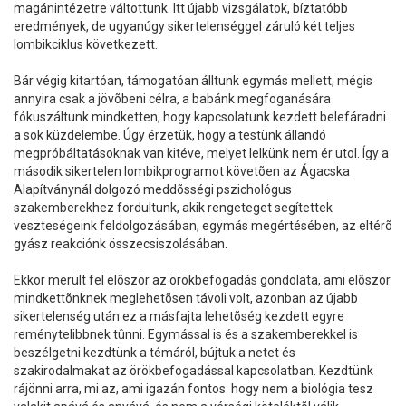
magánintézetre váltottunk. Itt újabb vizsgálatok, bíztatóbb
eredmények, de ugyanúgy sikertelenséggel záruló két teljes
lombikciklus következett.
Bár végig kitartóan, támogatóan álltunk egymás mellett, mégis
annyira csak a jövõbeni célra, a babánk megfoganására
fókuszáltunk mindketten, hogy kapcsolatunk kezdett belefáradni
a sok küzdelembe. Úgy érzetük, hogy a testünk állandó
megpróbáltatásoknak van kitéve, melyet lelkünk nem ér utol. Így a
második sikertelen lombikprogramot követõen az Ágacska
Alapítványnál dolgozó meddõsségi pszichológus
szakemberekhez fordultunk, akik rengeteget segítettek
veszteségeink feldolgozásában, egymás megértésében, az eltérõ
gyász reakciónk összecsiszolásában.
Ekkor merült fel elõször az örökbefogadás gondolata, ami elõször
mindkettõnknek meglehetõsen távoli volt, azonban az újabb
sikertelenség után ez a másfajta lehetõség kezdett egyre
reménytelibbnek tûnni. Egymással is és a szakemberekkel is
beszélgetni kezdtünk a témáról, bújtuk a netet és
szakirodalmakat az örökbefogadással kapcsolatban. Kezdtünk
rájönni arra, mi az, ami igazán fontos: hogy nem a biológia tesz