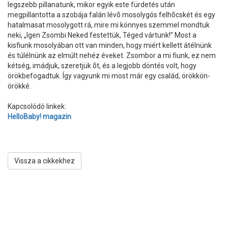
legszebb pillanatunk, mikor egyik este fürdetés után
megpillantotta a szobája falán lévõ mosolygós felhõcskét és egy
hatalmasat mosolygott rá, mire mi könnyes szemmel mondtuk
neki, „Igen Zsombi Neked festettük, Téged vártunk!” Most a
kisfiunk mosolyában ott van minden, hogy miért kellett átélnünk
és túlélnünk az elmúlt nehéz éveket. Zsombor a mi fiunk, ez nem
kétség, imádjuk, szeretjük õt, és a legjobb döntés volt, hogy
örökbefogadtuk. Így vagyunk mi most már egy család, örökkön-
örökké.
Kapcsolódó linkek:
HelloBaby! magazin
Vissza a cikkekhez