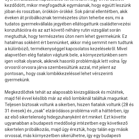
kezdõdött, mikor megfogadtuk egymásnak, hogy együtt leszünk
jóban és rosszban, örökkön-örökké. Sok párral ellentétben, akik
éveken át próbálkoznak természetes úton teherbe esni, mi a
tudatos gyermekvállalás jegyében ellátogattunk családtervezési
konzultációra és az azt követõ néhány rutin vizsgálat során
megtudtuk, hogy természetes úton nem lehet gyermekünk. Ez
hatalmas sokként ért bennünket, akkor még semmit nem tudtunk
a különbözõ, termékenységgel kapcsolatos kezelésekrõl. Mivel
alapvetõen elég fiatalon vágtunk bele, a környezetünkben sem
igen voltak olyanok, akiknek hasonló problémájuk lett volna. Így
orvosról orvosra járva szembesültünk azzal, mit jelent az
pontosan,, hogy csak lombikkezeléssel lehet vérszerinti
gyermekünk.
Megkezdõdtek tehát az alaposabb kivizsgálások és mûtétek,
majd fél évvel késõbb már az elsõ lombiknál találtuk magunkat.
Teljesen biztosak voltunk a sikerben, hiszen fiatalok voltunk (28 és
31 évesek) és „csak” elzáródásos probléma volt a háttérben, így
az elsõ sikertelenség hidegzuhanyként ért minket. Ezt követte
ugyanabban a budapesti meddõségi intézetben egy következõ
sikertelen próbálkozás, majd úgy éreztük, hogy talán egy másik
orvossal, más környezetben sikerülhetne, így egy budapesti