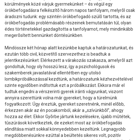
körülmények közé várjuk gyermekünket – és végül egy
örökbefogadásra felkészítõ három napos tanfolyam, melyrõl csak
áradozni tudunk: egy szintén örökbefogadó szülõ tartotta, és az
örökbefogadás problémásabb részeinek bemutatásán túl, olyan
édes történetekkel gazdagította a tanfolyamot, mely mindinkább
megerõsített bennünket döntésünkben.
Mindössze két hónap alatt kezünkbe kaptuk a határozatunkat, és
ezután több civil, közvetítõ szervezethez is beadtuk a
jelentkezésünket. Elérkezett a várakozás szakasza, amelyrõl azt
gondoltuk, hogy oly hosszú lesz, így a pszichológusok és
szakemberek javaslatával ellentétben egy utolsó
lombikpróbálkozással kezdtünk, a határozatunk kézhezvételével
szinte egyidõben indítottuk ezt a próbálkozást. Ekkora már el
tudtuk engedni a vérszerinti gyerek iránti vágyunkat, viszont
annyira szerettünk volna már gyereket, hogy a türelmünk
fogyatkozott. Úgy éreztük, gyereket szeretnénk, minél elõbb,
érkezzen akár az én pocakomból, akár a „szívünkbõl”, ahogy
hozza az élet. Ekkor Gyõrbe jártunk kezelésekre, újabb mûtétek,
tûszúrások következtek, de ezeket most az örökbefogadás
elindítása miatt sokkal könnyedebben kezeltünk. Legnagyobb
megdöbbenésünkre ezúttal a beültetés sikeres volt, pozitív