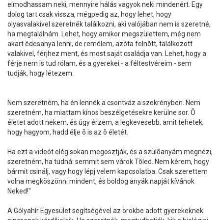
elmodhassam neki, mennyire hálás vagyok neki mindenért. Egy
dolog tart csak vissza, mégpedig az, hogy lehet, hogy
olyasvalakivel szeretnék találkozni, aki valójában nem is szeretné,
ha megtalálnám. Lehet, hogy amikor megszülettem, még nem
akart édesanya lenni, de remélem, azóta felnõtt, találkozott
valakivel, férjhez ment, és most saját családja van. Lehet, hogy a
férje nem is tud rólam, és a gyerekei - a féltestvéreim - sem
tudják, hogy létezem.
Nem szeretném, ha én lennék a csontváz a szekrényben. Nem
szeretném, ha miattam kínos beszélgetésekre kerülne sor. Õ
életet adott nekem, és úgy érzem, a legkevesebb, amit tehetek,
hogy hagyom, hadd élje õ is az õ életét.
Ha ezt a videót elég sokan megosztják, és a szülõanyám megnézi,
szeretném, ha tudná: semmit sem várok Tõled. Nem kérem, hogy
bármit csinálj, vagy hogy lépj velem kapcsolatba. Csak szerettem
volna megköszönni mindent, és boldog anyák napját kívánok
Neked!"
A Gólyahír Egyesület segítségével az örökbe adott gyerekeknek