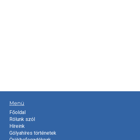
Menü
Főoldal
Rólunk szól
Híreink
Gólyahíres történetek
Örökbefogadóknak