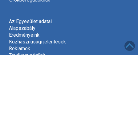
Az Egyesület adatai
Alapszabály
Eredményeink
Közhasznúsági jelentések
Reklámok
Tevékenységünk
Meghívó
Kapcsolat
Adatvédelem
Támogatóink
Támogatás
Mint közhasznú szervezet, a jogszabályok szerint
2002-től jogosultak vagyunk gyűjteni az adók felajánlott
1%-át.
Kérjük, hogy támogassa Egyesületünket és ajánlja fel
adójának egy százalékát, amivel segít kitűzött céljaink