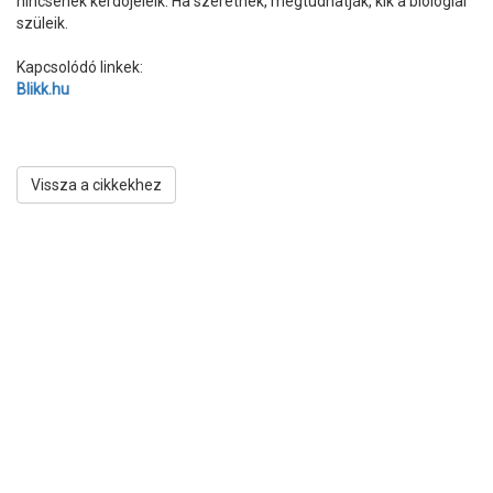
nincsenek kérdõjeleik. Ha szeretnék, megtudhatják, kik a biológiai
szüleik.
Kapcsolódó linkek:
Blikk.hu
Vissza a cikkekhez