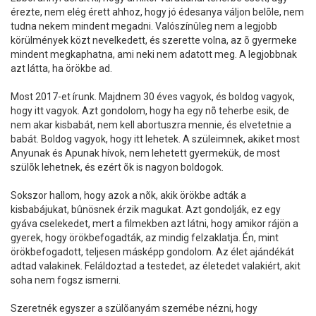
érezte, nem elég érett ahhoz, hogy jó édesanya váljon belõle, nem
tudna nekem mindent megadni. Valószínûleg nem a legjobb
körülmények közt nevelkedett, és szerette volna, az õ gyermeke
mindent megkaphatna, ami neki nem adatott meg. A legjobbnak
azt látta, ha örökbe ad.
Most 2017-et írunk. Majdnem 30 éves vagyok, és boldog vagyok,
hogy itt vagyok. Azt gondolom, hogy ha egy nõ teherbe esik, de
nem akar kisbabát, nem kell abortuszra mennie, és elvetetnie a
babát. Boldog vagyok, hogy itt lehetek. A szüleimnek, akiket most
Anyunak és Apunak hívok, nem lehetett gyermekük, de most
szülõk lehetnek, és ezért õk is nagyon boldogok.
Sokszor hallom, hogy azok a nõk, akik örökbe adták a
kisbabájukat, bûnösnek érzik magukat. Azt gondolják, ez egy
gyáva cselekedet, mert a filmekben azt látni, hogy amikor rájön a
gyerek, hogy örökbefogadták, az mindig felzaklatja. Én, mint
örökbefogadott, teljesen másképp gondolom. Az élet ajándékát
adtad valakinek. Feláldoztad a testedet, az életedet valakiért, akit
soha nem fogsz ismerni.
Szeretnék egyszer a szülõanyám szemébe nézni, hogy