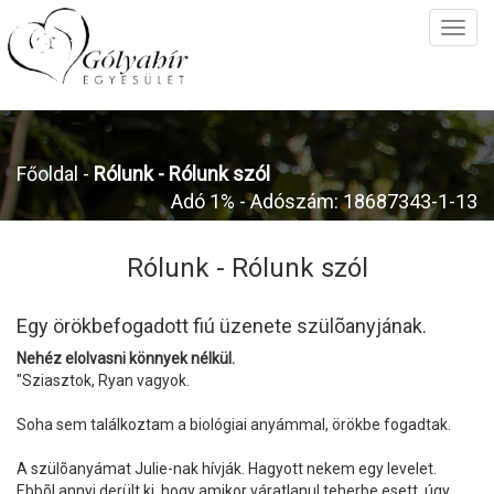
Főoldal
-
Rólunk -
Rólunk szól
Adó 1% - Adószám: 18687343-1-13
Rólunk -
Rólunk szól
Egy örökbefogadott fiú üzenete szülõanyjának.
Nehéz elolvasni könnyek nélkül.
"Sziasztok, Ryan vagyok.
Soha sem találkoztam a biológiai anyámmal, örökbe fogadtak.
A szülõanyámat Julie-nak hívják. Hagyott nekem egy levelet.
Ebbõl annyi derült ki, hogy amikor váratlanul teherbe esett, úgy