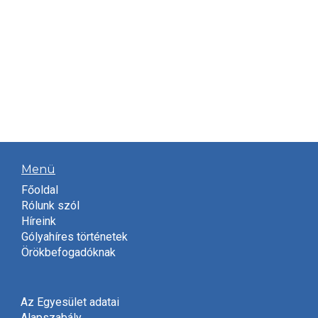
Menü
Főoldal
Rólunk szól
Híreink
Gólyahíres történetek
Örökbefogadóknak
Az Egyesület adatai
Alapszabály