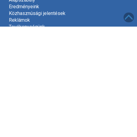
Eredményeink
Közhasznúsági jelentések
Reklámok
Tevékenységünk
Meghívó
Kapcsolat
Adatvédelem
Támogatóink
Támogatás
Mint közhasznú szervezet, a jogszabályok szerint
2002-től jogosultak vagyunk gyűjteni az adók felajánlott
1%-át.
Kérjük, hogy támogassa Egyesületünket és ajánlja fel
adójának egy százalékát, amivel segít kitűzött céljaink
elérésében!
Tovább »
Elérhetőségek