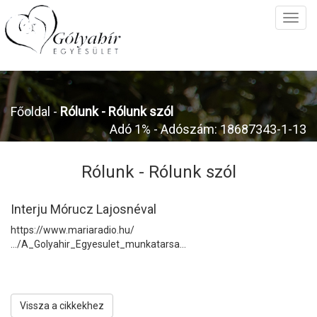
Főoldal
-
Rólunk -
Rólunk szól
Adó 1% - Adószám: 18687343-1-13
Rólunk -
Rólunk szól
Interju Mórucz Lajosnéval
https://www.mariaradio.hu/
…/A_Golyahir_Egyesulet_munkatarsa…
Vissza a cikkekhez