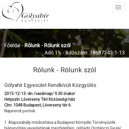
Főoldal
-
Rólunk -
Rólunk szól
Adó 1% - Adószám: 18687343-1-13
Rólunk -
Rólunk szól
Gólyahír Egyesület Rendkívüli Közgyûlés
2015-12-13.-án /vasárnap/ 9.30 órakor
Helyszín: Lóverseny Téri Közösségi ház
Cím: 1048 Budapest, Lóverseny tér 6.
Napirendi pontok:
1. Alapszabály módosítása a Budapest Környéki Törvényszék
hiánypótlási javaslatának megfelelõen. /elõadó Oszlánczi Gyula/