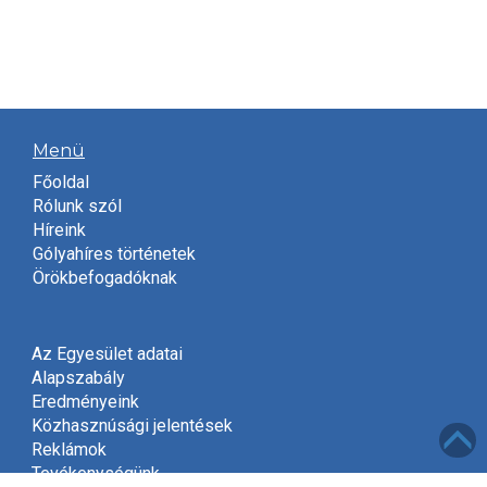
Menü
Főoldal
Rólunk szól
Híreink
Gólyahíres történetek
Örökbefogadóknak
Az Egyesület adatai
Alapszabály
Eredményeink
Közhasznúsági jelentések
Reklámok
Tevékenységünk