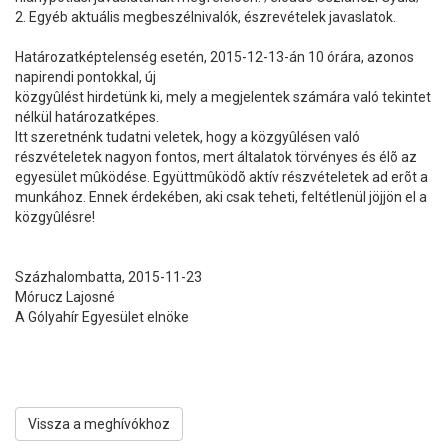
2. Egyéb aktuális megbeszélnivalók, észrevételek javaslatok.
Határozatképtelenség esetén, 2015-12-13-án 10 órára, azonos
napirendi pontokkal, új
közgyûlést hirdetünk ki, mely a megjelentek számára való tekintet
nélkül határozatképes.
Itt szeretnénk tudatni veletek, hogy a közgyûlésen való
részvételetek nagyon fontos, mert általatok törvényes és élõ az
egyesület mûködése. Együttmûködõ aktív részvételetek ad erõt a
munkához. Ennek érdekében, aki csak teheti, feltétlenül jöjjön el a
közgyûlésre!
Százhalombatta, 2015-11-23
Mórucz Lajosné
A Gólyahír Egyesület elnöke
Vissza a meghívókhoz