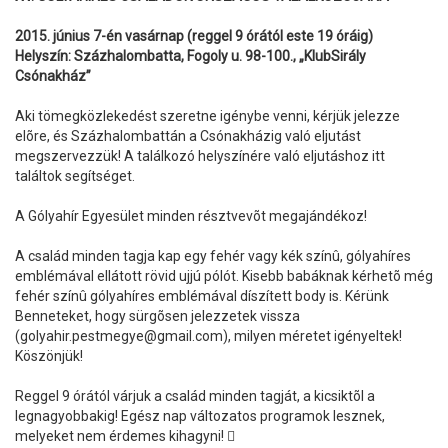
2015. június 7-én vasárnap (reggel 9 órától este 19 óráig)
Helyszín: Százhalombatta, Fogoly u. 98-100., „KlubSirály
Csónakház”
Aki tömegközlekedést szeretne igénybe venni, kérjük jelezze
elõre, és Százhalombattán a Csónakházig való eljutást
megszervezzük! A találkozó helyszínére való eljutáshoz itt
találtok segítséget.
A Gólyahír Egyesület minden résztvevõt megajándékoz!
A család minden tagja kap egy fehér vagy kék színû, gólyahíres
emblémával ellátott rövid ujjú pólót. Kisebb babáknak kérhetõ még
fehér színû gólyahíres emblémával díszített body is. Kérünk
Benneteket, hogy sürgõsen jelezzetek vissza
(golyahir.pestmegye@gmail.com), milyen méretet igényeltek!
Köszönjük!
Reggel 9 órától várjuk a család minden tagját, a kicsiktõl a
legnagyobbakig! Egész nap változatos programok lesznek,
melyeket nem érdemes kihagyni! 