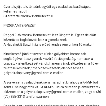
Gyertek, jöjjetek, töltsünk együtt egy családias, barátságos,
kellemes napot!
Szeretettel várunk Benneteket! 
PROGRAMTERVEZET
Reggel 9-tõl várunk Benneteket, lesz Ringató is. Egész délelõtt
kézmûves foglalkozás lesz a gyerekeknek.
A Habakuk Bábszínház is elõad rendezvényünkön 10 órakor!
Kincskeresõ játékot szervezünk a gólyahíres kamaszok
segítségével. Lesz gyerek – szülõ focibajnokság, nemcsak a
csapatok jelentkezését várjuk, hanem várjuk elõzetesen a 10 év
feletti lelkes bírók / mérkõzésvezetõk jelentkezését a
golyahiralapitvany@gmail.com e-mailen.
A sorverseny családoknak sem maradhat ki, ahogy a Ki-Mit-Tud
sem! Ti se hagyjátok ki!  A Ki-Mit-Tud-ra feltétlen jelentkezzetek
elõzetesen a golyahiralapitvany@gmail.com e-mailen, vagy a +36
(70) 355-3313 telefonszámon.