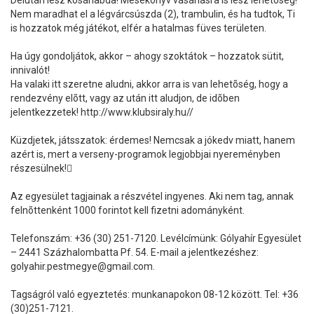
Délután lesz kosárlabda! Mesekönyv vásárlásra is lesz lehetõség!
Nem maradhat el a légvárcsúszda (2), trambulin, és ha tudtok, Ti
is hozzatok még játékot, elfér a hatalmas füves területen.
Ha úgy gondoljátok, akkor – ahogy szoktátok – hozzatok sütit,
innivalót!
Ha valaki itt szeretne aludni, akkor arra is van lehetõség, hogy a
rendezvény elõtt, vagy az után itt aludjon, de idõben
jelentkezzetek! http://www.klubsiraly.hu//
Küzdjetek, játsszatok: érdemes! Nemcsak a jókedv miatt, hanem
azért is, mert a verseny-programok legjobbjai nyereményben
részesülnek!
Az egyesület tagjainak a részvétel ingyenes. Aki nem tag, annak
felnõttenként 1000 forintot kell fizetni adományként.
Telefonszám: +36 (30) 251-7120. Levélcímünk: Gólyahír Egyesület
– 2441 Százhalombatta Pf. 54. E-mail a jelentkezéshez:
golyahir.pestmegye@gmail.com.
Tagságról való egyeztetés: munkanapokon 08-12 között. Tel: +36
(30)251-7121.