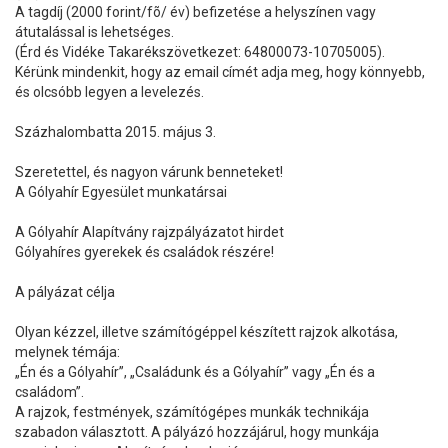
A tagdíj (2000 forint/fõ/ év) befizetése a helyszínen vagy
átutalással is lehetséges.
(Érd és Vidéke Takarékszövetkezet: 64800073-10705005).
Kérünk mindenkit, hogy az email címét adja meg, hogy könnyebb,
és olcsóbb legyen a levelezés.
Százhalombatta 2015. május 3.
Szeretettel, és nagyon várunk benneteket!
A Gólyahír Egyesület munkatársai
A Gólyahír Alapítvány rajzpályázatot hirdet
Gólyahíres gyerekek és családok részére!
A pályázat célja
Olyan kézzel, illetve számítógéppel készített rajzok alkotása,
melynek témája:
„Én és a Gólyahír”, „Családunk és a Gólyahír” vagy „Én és a
családom”.
A rajzok, festmények, számítógépes munkák technikája
szabadon választott. A pályázó hozzájárul, hogy munkája