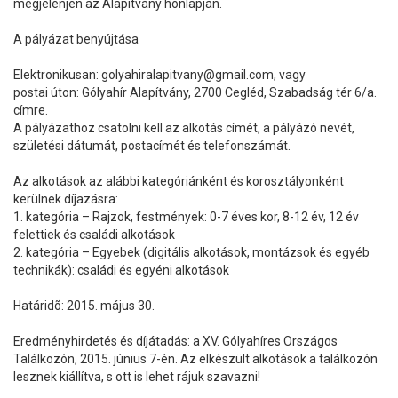
megjelenjen az Alapítvány honlapján.
A pályázat benyújtása
Elektronikusan: golyahiralapitvany@gmail.com, vagy
postai úton: Gólyahír Alapítvány, 2700 Cegléd, Szabadság tér 6/a.
címre.
A pályázathoz csatolni kell az alkotás címét, a pályázó nevét,
születési dátumát, postacímét és telefonszámát.
Az alkotások az alábbi kategóriánként és korosztályonként
kerülnek díjazásra:
1. kategória – Rajzok, festmények: 0-7 éves kor, 8-12 év, 12 év
felettiek és családi alkotások
2. kategória – Egyebek (digitális alkotások, montázsok és egyéb
technikák): családi és egyéni alkotások
Határidõ: 2015. május 30.
Eredményhirdetés és díjátadás: a XV. Gólyahíres Országos
Találkozón, 2015. június 7-én. Az elkészült alkotások a találkozón
lesznek kiállítva, s ott is lehet rájuk szavazni!