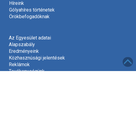
Híreink
Gólyahíres történetek
Örökbefogadóknak
Az Egyesület adatai
Alapszabály
Eredményeink
Közhasznúsági jelentések
Reklámok
Tevékenységünk
Meghívó
Kapcsolat
Adatvédelem
Támogatóink
Támogatás
Mint közhasznú szervezet, a jogszabályok szerint
2002-től jogosultak vagyunk gyűjteni az adók felajánlott