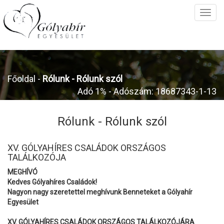
Főoldal
-
Rólunk -
Rólunk szól
Adó 1% - Adószám: 18687343-1-13
Rólunk -
Rólunk szól
XV. GÓLYAHÍRES CSALÁDOK ORSZÁGOS
TALÁLKOZÓJA
MEGHÍVÓ
Kedves Gólyahíres Családok!
Nagyon nagy szeretettel meghívunk Benneteket a Gólyahír
Egyesület
XV. GÓLYAHÍRES CSALÁDOK ORSZÁGOS TALÁLKOZÓJÁRA