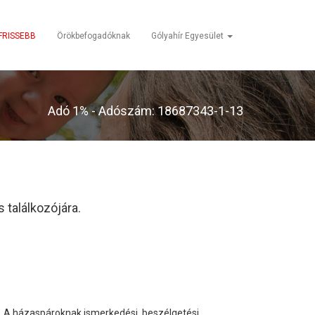
FRISSEBB
Örökbefogadóknak
Gólyahír Egyesület
Adó 1% - Adószám: 18687343-1-13
 találkozójára.
l. A házaspároknak ismerkedési, beszélgetési