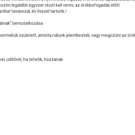
lkozón legalább egyszer részt kell venni, az örökbefogadás elõtt.
zókat tavasszal, és õsszel tartunk /
abáinak” bemutatkozása.
yermekük született, amióta nálunk jelentkeztek, vagy megszûnt az örök
l, üdítõvel, ha tehetik, hozzanak.