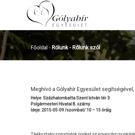
Főoldal
-
Rólunk -
Rólunk szól
Meghívó a Gólyahír Egyesület segítségével,
Helye: Százhalombatta Szent István tér 3
Polgármesteri Hivatal B. szárny.
Ideje: 2015-05-09 /szombat/ 10 – 15 óráig
Tájékoztatni szeretnénk önöket az egyesület munkájáró