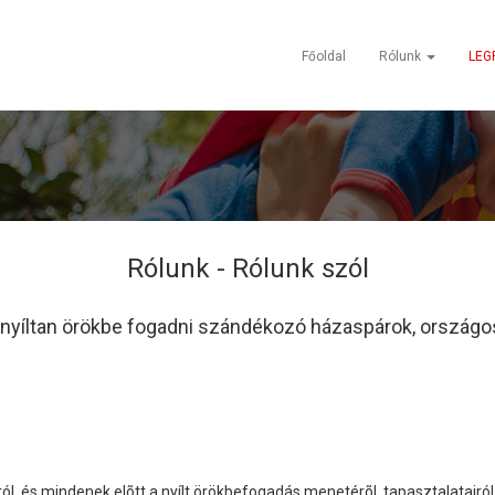
Főoldal
Rólunk
LEG
Rólunk -
Rólunk szól
 nyíltan örökbe fogadni szándékozó házaspárok, országos
l, és mindenek elõtt a nyílt örökbefogadás menetérõl, tapasztalatairó