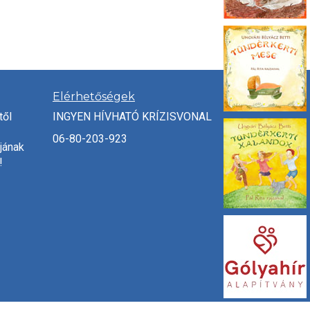
Elérhetőségek
től
INGYEN HÍVHATÓ KRÍZISVONAL
06-80-203-923
jának
!