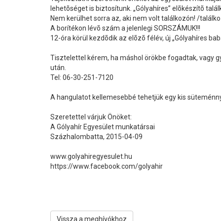
lehetõséget is biztosítunk. „Gólyahíres” elõkészítõ talá
Nem kerülhet sorra az, aki nem volt találkozón! /találko
A borítékon lévõ szám a jelenlegi SORSZÁMUK!!!
12-óra körül kezdõdik az elõzõ félév, új „Gólyahíres b
Tisztelettel kérem, ha máshol örökbe fogadtak, vagy g
után.
Tel: 06-30-251-7120
A hangulatot kellemesebbé tehetjük egy kis süteménnye
Szeretettel várjuk Önöket:
A Gólyahír Egyesület munkatársai
Százhalombatta, 2015-04-09
www.golyahiregyesulet.hu
https://www.facebook.com/golyahir
Vissza a meghívókhoz