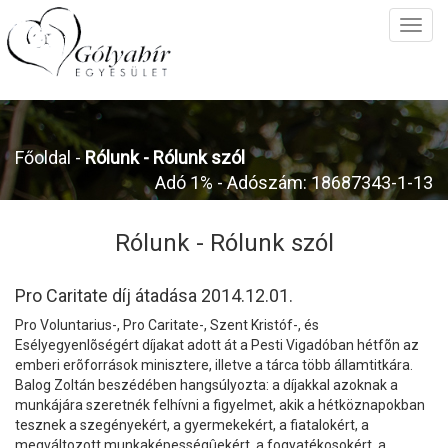
Főoldal
-
Rólunk -
Rólunk szól
Adó 1% - Adószám: 18687343-1-13
Rólunk -
Rólunk szól
Pro Caritate díj átadása 2014.12.01.
Pro Voluntarius-, Pro Caritate-, Szent Kristóf-, és
Esélyegyenlõségért díjakat adott át a Pesti Vigadóban hétfõn az
emberi erõforrások minisztere, illetve a tárca több államtitkára.
Balog Zoltán beszédében hangsúlyozta: a díjakkal azoknak a
munkájára szeretnék felhívni a figyelmet, akik a hétköznapokban
tesznek a szegényekért, a gyermekekért, a fiatalokért, a
megváltozott munkaképességûekért, a fogyatékosokért, a