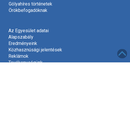
Gólyahíres történetek
Örökbefogadóknak
Az Egyesület adatai
Alapszabály
Eredményeink
Közhasznúsági jelentések
Reklámok
Tevékenységünk
Meghívó
Kapcsolat
Adatvédelem
Támogatóink
Támogatás
Mint közhasznú szervezet, a jogszabályok szerint
2002-től jogosultak vagyunk gyűjteni az adók felajánlott
1%-át.