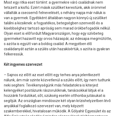
Most egy ritka eset történt: a gyermekre váró családnak nem
tetszett a kisfiú. Ezért másik szülõket kerestünk, akik örömmel
vállalták a csecsemõ felnevelését, s néhány napja már náluk is
van a gyermek. Egyébként általában nagyon könnyû új szülõket
találni a kicsiknek: a fogyatékos, betegségben szenvedõ és a
kisebbséghez tartozó apróság sem marad örökbefogadók nélkül.
Olyan eset is elõfordult Magyarországon, hogy egy szívbeteg
gyermeket hazavitt egy orvos házaspár, az édesapa megmûtötte,
s azóta is együtt van a boldog család. A megyében élõ
családanyát aztán a szülés után hazakísértük, s azóta is gyakran
felkeressük.
Két ingyenes szervezet
– Sajnos ez elõtt az eset elõtt egy terhes anya jelentkezett
nálunk, ám már szinte közvetlenül a szülés elõtt, így nem tudtunk
neki segíteni. Tevékenységünk más feladatokra is kiterjed:
kelengyéket postázunk rászorulóknak, tanácsokkal látjuk el a
hozzánk fordulókat, sõt, szükség esetén otthonba jutásukat is
segítjük. Az országban mindössze két olyan krízishelyzetben lévõ
anyákkal foglalkozó szervezet van, mely képzett
szakemberekkel, hivatalosan mûködik. A Gólyahír Egyesület és az