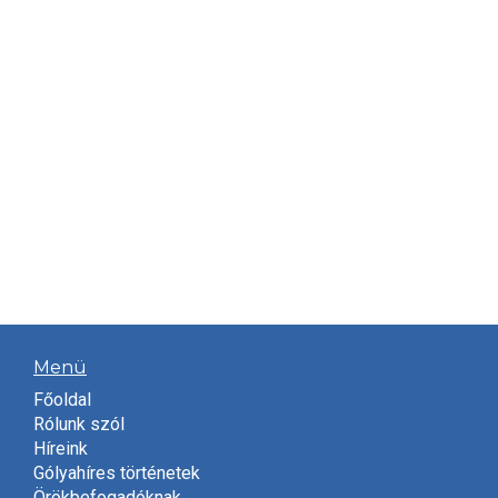
Menü
Főoldal
Rólunk szól
Híreink
Gólyahíres történetek
Örökbefogadóknak