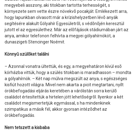
megyebeli asszony, aki titokban tartotta terhességét, s
környezete sem vette észre növekvõ pocakját. Emlékezett arra,
hogy lapunkban olvasott már a krízishelyzetben lévõ anyák
segítésére alakult Gólyahír Egyesületrõl, s védõnõjén keresztül
jutott el az egyesülethez. Már az elõfájások stádiumában járt az
anya, amikor telefonon felhívta a megyei gólyahírnököt, a
dunaszigeti Stencinger Noémit.
Könnyû szülõket találni
– Azonnal vonatra ültettük, és egy, a megyehatáron kívül esõ
kórházba vittük, hogy a szülés titokban is maradhasson – mondta
a gólyahírnök. – Két nap múlva megszült az anya, s egészséges
kisfiút hozott világra. Mivel nem akarta a picit megtartani, nyílt
örökbefogadási eljárás keretében a várólistán sorra kerülõ
családot értesítettük a hirtelen jött lehetõségrõl. Ilyenkor a két
családot megismertetjük egymással, s ha mindenkinek
szimpatikus a másik fél, akkor gyorsan intézõdhet az
örökbefogadás.
Nem tetszett a kisbaba