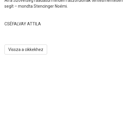
Alfa Szövetség ráadásul minden rászorulónak térítésmentesen
segít – mondta Stencinger Noémi.
CSÉFALVAY ATTILA
Vissza a cikkekhez