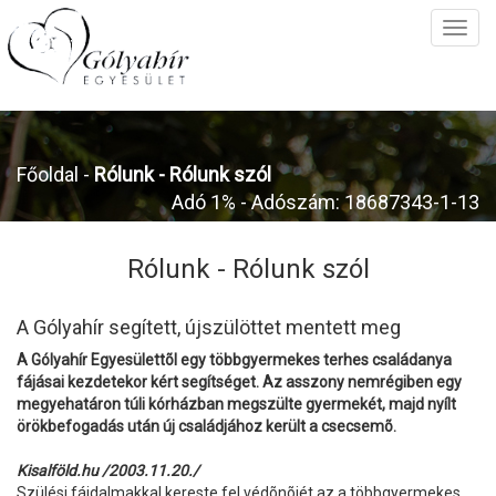
Főoldal
-
Rólunk -
Rólunk szól
Adó 1% - Adószám: 18687343-1-13
Rólunk -
Rólunk szól
A Gólyahír segített, újszülöttet mentett meg
A Gólyahír Egyesülettõl egy többgyermekes terhes családanya
fájásai kezdetekor kért segítséget. Az asszony nemrégiben egy
megyehatáron túli kórházban megszülte gyermekét, majd nyílt
örökbefogadás után új családjához került a csecsemõ.
Kisalföld.hu /2003.11.20./
Szülési fájdalmakkal kereste fel védõnõjét az a többgyermekes