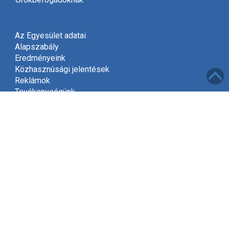
Az Egyesület adatai
Alapszabály
Eredményeink
Közhasznúsági jelentések
Reklámok
Tevékenységünk
Meghívó
Kapcsolat
Adatvédelem
Támogatóink
Támogatás
Mint közhasznú szervezet, a jogszabályok szerint
2002-től jogosultak vagyunk gyűjteni az adók felajánlott
1%-át.
Kérjük, hogy támogassa Egyesületünket és ajánlja fel
adójának egy százalékát, amivel segít kitűzött céljaink