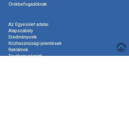
Örökbefogadóknak
Az Egyesület adatai
Alapszabály
Eredményeink
Közhasznúsági jelentések
Reklámok
Tevékenységünk
Meghívó
Kapcsolat
Adatvédelem
Támogatóink
Támogatás
Mint közhasznú szervezet, a jogszabályok szerint
2002-től jogosultak vagyunk gyűjteni az adók felajánlott
1%-át.
Kérjük, hogy támogassa Egyesületünket és ajánlja fel