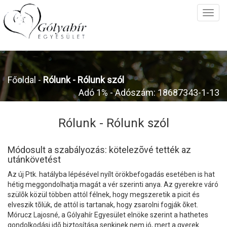
Főoldal
-
Rólunk -
Rólunk szól
Adó 1% - Adószám: 18687343-1-13
Rólunk -
Rólunk szól
Módosult a szabályozás: kötelezõvé tették az
utánkövetést
Az új Ptk. hatályba lépésével nyílt örökbefogadás esetében is hat
hétig meggondolhatja magát a vér szerinti anya. Az gyerekre váró
szülõk közül többen attól félnek, hogy megszeretik a picit és
elveszik tõlük, de attól is tartanak, hogy zsarolni fogják õket.
Mórucz Lajosné, a Gólyahír Egyesület elnöke szerint a hathetes
gondolkodási idõ biztosítása senkinek nem jó, mert a gyerek