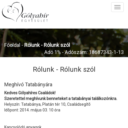
Főoldal
-
Rólunk -
Rólunk szól
Adó 1% - Adószám: 18687343-1-13
Rólunk -
Rólunk szól
Meghívó Tatabányára
Kedves Gólyahíres Családok!
Szeretettel meghívunk benneteket a tatabányai találkozónkra.
Helyszín: Tatabánya, Platán tér 10, Családsegítõ
Idõpont: 2014. május 03. 10 óra
Kapcsolódó anyagok