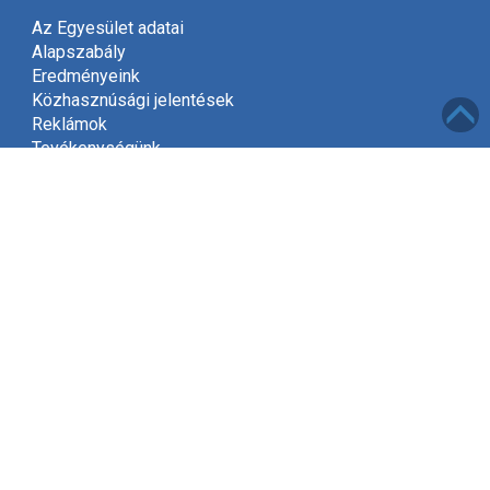
Az Egyesület adatai
Alapszabály
Eredményeink
Közhasznúsági jelentések
Reklámok
Tevékenységünk
Meghívó
Kapcsolat
Adatvédelem
Támogatóink
Támogatás
Mint közhasznú szervezet, a jogszabályok szerint
2002-től jogosultak vagyunk gyűjteni az adók felajánlott
1%-át.
Kérjük, hogy támogassa Egyesületünket és ajánlja fel
adójának egy százalékát, amivel segít kitűzött céljaink
elérésében!
Tovább »