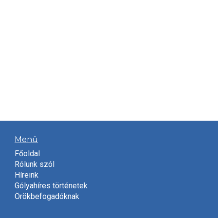
Menü
Főoldal
Rólunk szól
Híreink
Gólyahíres történetek
Örökbefogadóknak