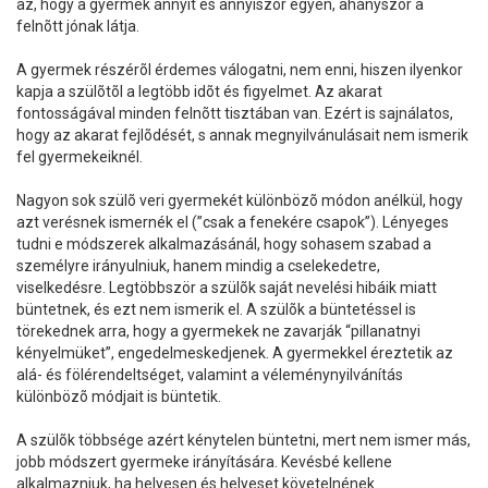
az, hogy a gyermek annyit és annyiszor egyen, ahányszor a
felnõtt jónak látja.
A gyermek részérõl érdemes válogatni, nem enni, hiszen ilyenkor
kapja a szülõtõl a legtöbb idõt és figyelmet. Az akarat
fontosságával minden felnõtt tisztában van. Ezért is sajnálatos,
hogy az akarat fejlõdését, s annak megnyilvánulásait nem ismerik
fel gyermekeiknél.
Nagyon sok szülõ veri gyermekét különbözõ módon anélkül, hogy
azt verésnek ismernék el (”csak a fenekére csapok”). Lényeges
tudni e módszerek alkalmazásánál, hogy sohasem szabad a
személyre irányulniuk, hanem mindig a cselekedetre,
viselkedésre. Legtöbbször a szülõk saját nevelési hibáik miatt
büntetnek, és ezt nem ismerik el. A szülõk a büntetéssel is
törekednek arra, hogy a gyermekek ne zavarják “pillanatnyi
kényelmüket”, engedelmeskedjenek. A gyermekkel éreztetik az
alá- és fölérendeltséget, valamint a véleménynyilvánítás
különbözõ módjait is büntetik.
A szülõk többsége azért kénytelen büntetni, mert nem ismer más,
jobb módszert gyermeke irányítására. Kevésbé kellene
alkalmazniuk, ha helyesen és helyeset követelnének