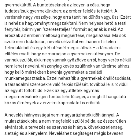
gyermeküktõl. A büntetéseknek az legyen a célja, hogy
tudatosítsuk gyermekünkben: az ember felelõs tetteiért. A
verésnek nagy veszélye, hogy arra tanít: ha dühös vagy, üss! Ezért
is nehéz e hagyományt megszakítani. Nem helyeselhetõ a testi
fenyítés, bármilyen “szeretetteljes” formát adjanak is neki. Az
erõszak az emberi méltóság megsértése, megalázása. Ma sok
szülõ nem tudatosan, nevelõ célzattal ver, hanem hirtelen
felindulásból és egy-két ütésnél meg is állnak – a társadalmi
elítélés miatt, hogy ne maradjon a gyermeken ütésnyom. De
vannak szülõk, akik meg vannak gyõzõdve arról, hogy verés nélkül
nem lehet nevelni. Viszonylag kevés szülõnek van türelme ahhoz,
hogy kellõ mértékben bevonja gyermekét a családi
munkamegosztásba. Ezzel nehezítik a gyermekek önállósodását,
a társadalmi szerepekre való felkészülését, továbbá le is rövidül
az együtt töltött idõ. Ezek az együttlétek egymás
megismerésének igen fontos lehetõségei, a meghitt hangulatú
közös élmények az érzelmi kapcsolatot is erõsítik.
A nevelés hiányosságai nem magyarázhatók idõhiánnyal. A
mulasztások oka a nem megfelelõ szülõi példa, az ésszerûtlen
elvárások, a tervezés és szervezés hiánya, következetlenség,
sietség és a kényelem. Neveléshez segítséget mégis kevesen