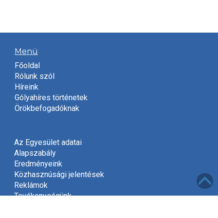
Menü
Főoldal
Rólunk szól
Híreink
Gólyahíres történetek
Örökbefogadóknak
Az Egyesület adatai
Alapszabály
Eredményeink
Közhasznúsági jelentések
Reklámok
Tevékenységünk
Meghívó
Kapcsolat