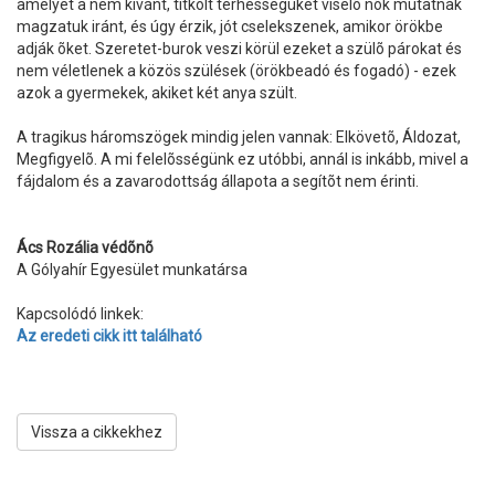
amelyet a nem kívánt, titkolt terhességüket viselõ nõk mutatnak
magzatuk iránt, és úgy érzik, jót cselekszenek, amikor örökbe
adják õket. Szeretet-burok veszi körül ezeket a szülõ párokat és
nem véletlenek a közös szülések (örökbeadó és fogadó) - ezek
azok a gyermekek, akiket két anya szült.
A tragikus háromszögek mindig jelen vannak: Elkövetõ, Áldozat,
Megfigyelõ. A mi felelõsségünk ez utóbbi, annál is inkább, mivel a
fájdalom és a zavarodottság állapota a segítõt nem érinti.
Ács Rozália védõnõ
A Gólyahír Egyesület munkatársa
Kapcsolódó linkek:
Az eredeti cikk itt található
Vissza a cikkekhez