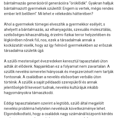
bántalmazás generációról generációra “öröklõdik”. Gyakran halljuk
bántalmazott gyermekek szüleitõl: Engem is vertek, mégis rendes
ember lett belõlem”. Mi lehet e vélekedés hátterében?
Ahol a gyermekek tömegei elveszítik a gyermekkor esélyét, s
ahelyett a bántalmazás, az elhanyagolás, szexuális molesztálás,
szélsõséges kihasználtság, érzelmi-fizikai terror helyzetében és
légkörében nõnek föl, nos, ezek a társadalmak annak a
kockázatát viselik, hogy az így felnövõ gyermekekben az erõszak
társadalma születik újjá.
A szülõi mesterséget évezredeken keresztül tapasztalati úton
adták át elõdeink. Napjainkban ez a folyamat nem zavartalan. A
szülõk nevelési ismeretei hiányosak és megszerzését nem tartják
fontosnak. A családban a nevelés elsõsorban verbális úton
történik. A szülõk a saját példaadó szerepükrõl és annak
jelentõségérõl keveset tudnak, nevelési kultúrájuk inkább
hagyományokra támaszkodó.
Eddigi tapasztalataim szerint a legtöbb, szülõ által megjelölt
nevelési probléma helytelen nevelésük következménye lehet.
Elgondolkodtató, hogy a családok nagy számánál központi kérdés