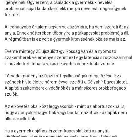
igényelnek. Úgy érzem, a családok a gyermekük nevelési
problémáit saját kudarcként élik meg, a nevelést magánügynek
tekintik.
A legnagyobb ártalom a gyermek számára, ha nem szereti õt az
anyja. Ennek hátterében többnyire a párkapcsolat problémája áll.
A régmúltban is ez volt a gyermek kitevésének oka és ma is az.
Évente mintegy 25 újszülött-gyilkosság van és a nyomozó
szakemberek véleménye szerint ezt egy látencia szorzószámmal
is növelni kell, tehát a valós elkövetés ennek többszöröse.
Társadalmi igény az újszülött-gyilkosságok megelõzése. Ez a
szándék hívta életre három évvel ezelõtt a Gólyahír Egyesületet.
Alapítói szakemberek, védõnõk és a már sikeres örökbefogadó
szülõk.
Az elkövetés okai közt leggyakoribb - mint az abortuszoknál is,
hogy az anyák elhagyottak vagy bántalmazottak - az apák nem
állnak mellettük.
Ha a gyermek apjához érzelmi kapcsolat köti az anyát,