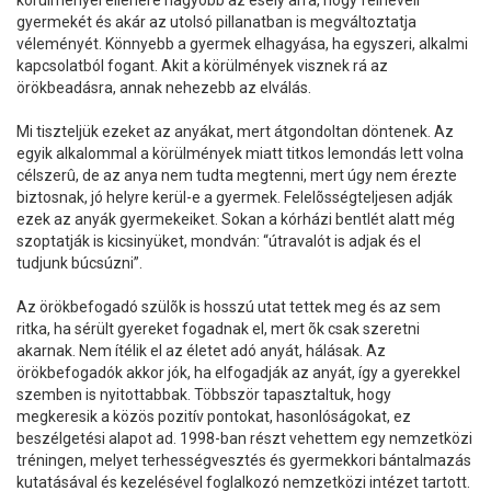
körülményei ellenére nagyobb az esély arra, hogy felneveli
gyermekét és akár az utolsó pillanatban is megváltoztatja
véleményét. Könnyebb a gyermek elhagyása, ha egyszeri, alkalmi
kapcsolatból fogant. Akit a körülmények visznek rá az
örökbeadásra, annak nehezebb az elválás.
Mi tiszteljük ezeket az anyákat, mert átgondoltan döntenek. Az
egyik alkalommal a körülmények miatt titkos lemondás lett volna
célszerû, de az anya nem tudta megtenni, mert úgy nem érezte
biztosnak, jó helyre kerül-e a gyermek. Felelõsségteljesen adják
ezek az anyák gyermekeiket. Sokan a kórházi bentlét alatt még
szoptatják is kicsinyüket, mondván: “útravalót is adjak és el
tudjunk búcsúzni”.
Az örökbefogadó szülõk is hosszú utat tettek meg és az sem
ritka, ha sérült gyereket fogadnak el, mert õk csak szeretni
akarnak. Nem ítélik el az életet adó anyát, hálásak. Az
örökbefogadók akkor jók, ha elfogadják az anyát, így a gyerekkel
szemben is nyitottabbak. Többször tapasztaltuk, hogy
megkeresik a közös pozitív pontokat, hasonlóságokat, ez
beszélgetési alapot ad. 1998-ban részt vehettem egy nemzetközi
tréningen, melyet terhességvesztés és gyermekkori bántalmazás
kutatásával és kezelésével foglalkozó nemzetközi intézet tartott.