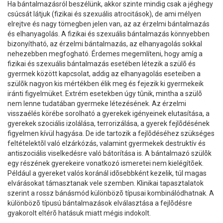
Ha bántalmazásról beszélünk, akkor szinte mindig csak a jéghegy
csúcsát látjuk (fizikai és szexuális atrocitások), de ami mélyen
elrejtve és nagy tömegben jelen van, az az érzelmi bántalmazás
és elhanyagolás. A fizikai és szexuális bántalmazás könnyebben
bizonyítható, az érzelmi bántalmazás, az elhanyagolás sokkal
nehezebben megfogható. Érdemes megemlíteni, hogy amíg a
fizikai és szexuális bántalmazás esetében létezik a szülõ és
gyermek között kapcsolat, addig az elhanyagolás eseteiben a
szülõk nagyon kis mértékben élik meg és fejezik ki gyermekeik
iránti figyelmüket. Extrém esetekben úgy tûnik, mintha a szülõ
nem lenne tudatában gyermeke létezésének. Az érzelmi
visszaélés körébe sorolható a gyerekek igényeinek elutasítása, a
gyerekek szociális izolálása, terrorizálása, a gyerek fejlõdésének
figyelmen kívül hagyása. De ide tartozik a fejlõdéséhez szükséges
feltételektõl való elzárkózás, valamint gyermekek destruktív és
antiszociális viselkedésre való bátorítása is. A bántalmazó szülõk
egy részének gyerekeire vonatkozó ismeretei nem kielégítõek.
Például a gyereket valós koránál idõsebbként kezelik, túl magas
elvárásokat támasztanak vele szemben. Klinikai tapasztalatok
szerint a rossz bánásmód különbözõ típusai kombinálódhatnak. A
különbözõ típusú bántalmazások elválasztása a fejlõdésre
gyakorolt eltérõ hatásuk miatt mégis indokolt.