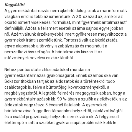
Kagylókürt
A gyermekbántalmazás nem újkeletû dolog, csak a mai informatív
világban errõl is több az ismeretünk. A XX. század az, amikor az
ókortól ismert viselkedési formákat, mint “gyermekbántalmazást”
definiálják. Azóta a felismert esetek száma sajnos egyre jobban
nõ. Azért váltunk érzékenyebbé, mert gyökeresen megváltozott a
gyermekek iránti szemléletünk. Fontossá vált az iskoláztatás,
egyre alaposabb a törvényi szabályozás és megindult a
nemzetközi összefogás. A bántalmazás kiszorult az
intézmények nevelési eszköztárából.
Nehéz pontos statisztikai adatokat mondani a
gyermekbántalmazás gyakoriságáról. Ennek számos oka van.
Sokszor titokban tartják az áldozatok és a történtekrõl tudó
családtagok is, félve a büntetõjogi következményektõl, a
megbélyegzéstõl. A legtöbb felmérés megegyezik abban, hogy a
gyermekbántalmazások kb. 90 %-ában a szülõk az elkövetõk, s az
áldozatok nagy része 5 évesnél fiatalabb. A gyermekek
bántalmazása független társadalmi helyzettõl, iskolázottságtól
és a család jó gazdasági helyzete sem kizáró ok. A felgyorsult
élettempó miatt a szülõket gyakran saját problémáik kötik le.