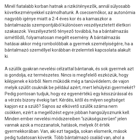
Minél fiatalabb korban hatnak a rizikótényezõk, annál súlyosabb
következményekkel számolhatunk. A csecsemõkor, az autonómia
nagyobb igénye miatt a 2-4 éves kor és a kamaszkor a
bántalmazás szempontjából különösen veszélyeztetett életkori
szakaszok. Veszélyeztetõ tényezõ továbbá, ha a bántalmazás
ismétlõdõ, folyamatosan megélt esemény. A bántalmazás
hatásai akkor még rombolóbbak a gyermek személyiségére, ha a
bántalmazó személlyel korábban érzelemteli kapcsolata alakult
ki.
A szülõk gyakran nevelési célzattal bántanak, és sok gyermek azt
is gondolja, ez természetes. Nincs is megfelelõ eszközük, hogy
kilépjenek e körbõl. Nem mûködik még a tanúvédelem; de vajon
melyik szülõt csuknák be például azért, mert lehülyézi gyermekét?
Pedig pontosan tudjuk, hogy ez egyenértékû egy késszúrással és
a vérzés bizony évekig tart. Kérdés, kitõl és milyen segítséget
kapjon ez a szülõ? Sajnos az elkövetõ szülõk száma nem
csökken, ezért a megelõzést egyre jobban hangsúlyoznunk kell.
Minden ember nevelési módszereiben “szükségszerûen” jelen
vannak azok a mozzanatok, hatások, melyek õt érték
gyermekkorában. Van, aki ezt tagadja, sokan elismerik, mások
pedig tudatosan követik. Több bántalmazó család van, ahol a