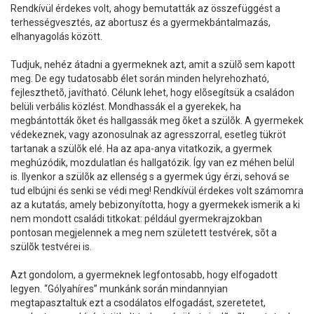
Rendkívül érdekes volt, ahogy bemutatták az összefüggést a
terhességvesztés, az abortusz és a gyermekbántalmazás,
elhanyagolás között.
Tudjuk, nehéz átadni a gyermeknek azt, amit a szülõ sem kapott
meg. De egy tudatosabb élet során minden helyrehozható,
fejleszthetõ, javítható. Célunk lehet, hogy elõsegítsük a családon
belüli verbális közlést. Mondhassák el a gyerekek, ha
megbántották õket és hallgassák meg õket a szülõk. A gyermekek
védekeznek, vagy azonosulnak az agresszorral, esetleg tükröt
tartanak a szülõk elé. Ha az apa-anya vitatkozik, a gyermek
meghúzódik, mozdulatlan és hallgatózik. Így van ez méhen belül
is. Ilyenkor a szülõk az ellenség s a gyermek úgy érzi, sehová se
tud elbújni és senki se védi meg! Rendkívül érdekes volt számomra
az a kutatás, amely bebizonyította, hogy a gyermekek ismerik a ki
nem mondott családi titkokat: például gyermekrajzokban
pontosan megjelennek a meg nem született testvérek, sõt a
szülõk testvérei is.
Azt gondolom, a gyermeknek legfontosabb, hogy elfogadott
legyen. “Gólyahíres” munkánk során mindannyian
megtapasztaltuk ezt a csodálatos elfogadást, szeretetet,