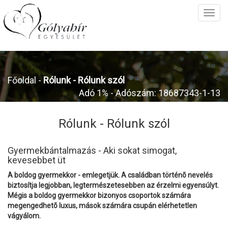
Főoldal
-
Rólunk -
Rólunk szól
Adó 1% - Adószám: 18687343-1-13
Rólunk -
Rólunk szól
Gyermekbántalmazás - Aki sokat simogat,
kevesebbet üt
A boldog gyermekkor - emlegetjük. A családban történõ nevelés
biztosítja legjobban, legtermészetesebben az érzelmi egyensúlyt.
Mégis a boldog gyermekkor bizonyos csoportok számára
megengedhetõ luxus, mások számára csupán elérhetetlen
vágyálom.