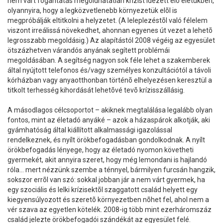
nem várt fogantatás megoldhatatlan krízist idézett elõ életükben,
olyannyira, hogy a legközvetlenebb környezetük elõl is
megpróbálják eltitkolni a helyzetet. (A leleplezéstõl való félelem
viszont irreálissá növekedhet, ahonnan egyenes út vezet a lehetõ
legrosszabb megoldásig.) Az alapítástól 2008 végéig az egyesület
ötszázhetven várandós anyának segített problémái
megoldásában. A segítség nagyon sok féle lehet a szakemberek
által nyújtott telefonos és/vagy személyes konzultációtól a távoli
kórházban vagy anyaotthonban történõ elhelyezésen keresztül a
titkolt terhesség kihordását lehetõvé tevõ krízisszállásig.
A másodlagos célcsoportot – akiknek megtalálása legalább olyan
fontos, mint az életadó anyáké – azok a házaspárok alkotják, aki
gyámhatóság által kiállított alkalmassági igazolással
rendelkeznek, és nyílt örökbefogadásban gondolkodnak. A nyílt
örökbefogadás lényege, hogy az életadó nyomon követheti
gyermekét, akit annyira szeret, hogy még lemondani is hajlandó
róla… mert nézzünk szembe a ténnyel, bármilyen furcsán hangzik,
sokszor errõl van szó: sokkal jobban jár a nem várt gyermek, ha
egy szociális és lelki krízisektõl szaggatott család helyett egy
kiegyensúlyozott és szeretõ környezetben nõhet fel, ahol nem a
vér szava az egyetlen kötelék. 2008-ig több mint ezerháromszáz
család jelezte örökbefogadói szándékát az egyesület felé.