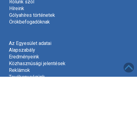
Rólunk szól
Híreink
Gólyahíres történetek
Örökbefogadóknak
Az Egyesület adatai
Alapszabály
Eredményeink
Közhasznúsági jelentések
Reklámok
Tevékenységünk
Meghívó
Kapcsolat
Adatvédelem
Támogatóink
Támogatás
Mint közhasznú szervezet, a jogszabályok szerint
2002-től jogosultak vagyunk gyűjteni az adók felajánlott