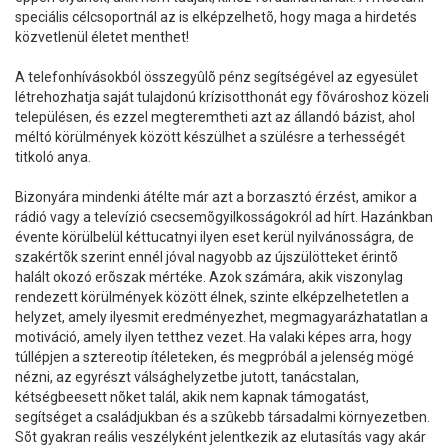
speciális célcsoportnál az is elképzelhetõ, hogy maga a hirdetés
közvetlenül életet menthet!
A telefonhívásokból összegyûlõ pénz segítségével az egyesület
létrehozhatja saját tulajdonú krízisotthonát egy fõvároshoz közeli
településen, és ezzel megteremtheti azt az állandó bázist, ahol
méltó körülmények között készülhet a szülésre a terhességét
titkoló anya.
Bizonyára mindenki átélte már azt a borzasztó érzést, amikor a
rádió vagy a televízió csecsemõgyilkosságokról ad hírt. Hazánkban
évente körülbelül kéttucatnyi ilyen eset kerül nyilvánosságra, de
szakértõk szerint ennél jóval nagyobb az újszülötteket érintõ
halált okozó erõszak mértéke. Azok számára, akik viszonylag
rendezett körülmények között élnek, szinte elképzelhetetlen a
helyzet, amely ilyesmit eredményezhet, megmagyarázhatatlan a
motiváció, amely ilyen tetthez vezet. Ha valaki képes arra, hogy
túllépjen a sztereotip ítéleteken, és megpróbál a jelenség mögé
nézni, az egyrészt válsághelyzetbe jutott, tanácstalan,
kétségbeesett nõket talál, akik nem kapnak támogatást,
segítséget a családjukban és a szûkebb társadalmi környezetben.
Sõt gyakran reális veszélyként jelentkezik az elutasítás vagy akár