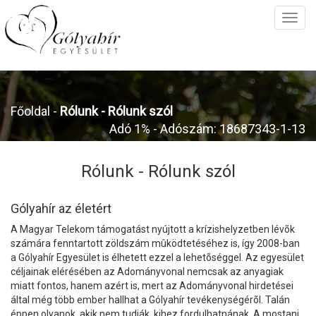
Főoldal
-
Rólunk -
Rólunk szól
Adó 1% - Adószám: 18687343-1-13
Rólunk -
Rólunk szól
Gólyahír az életért
A Magyar Telekom támogatást nyújtott a krízishelyzetben lévõk
számára fenntartott zöldszám mûködtetéséhez is, így 2008-ban
a Gólyahír Egyesület is élhetett ezzel a lehetõséggel. Az egyesület
céljainak elérésében az Adományvonal nemcsak az anyagiak
miatt fontos, hanem azért is, mert az Adományvonal hirdetései
által még több ember hallhat a Gólyahír tevékenységérõl. Talán
éppen olyanok, akik nem tudják, kihez fordulhatnának. A mostani