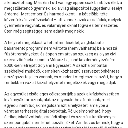
a kitaszítottság. Másrészt ott van egy éppen csak bimbózó élet, a
megszületendõ gyermek, aki a világ állapotától függetlenül esélyt
érdemel. Mert ember! És harmadikként – a két elõbbi tétel
kézenfekvõ szintéziseként – ott vannak azok a családok, melyek
gyermekre vágynak, és valamilyen oknál fogva ez természetes
úton még segítséggel sem adatik meg nekik.
A helyzet megoldására tett állami kísérlet, az „Inkubátor
babamentõ program” nem váltotta (nem válthatta) be a hozzá
fûzött reményeket, és éppen emiatt van szükség az olyan civil
szervezõdésekre, mint a Mórucz Lajosné kezdeményezésére
2000-ben létrejött Gólyahír Egyesület. A százhalombattai
székhellyel mûködõ, kiemelten közhasznú szervezet önkéntesei
országszerte jelen vannak, és mindent megtesznek azért, hogy a
fentiekben vázolt krízishelyzetet megelõzzék vagy megoldják.
Az egyesület elsõdleges célcsoportjába azok a krízishelyzetben
levõ anyák tartoznak, akik az egyesülethez fordulnak, mert
egyedül nem tudják megoldani azt a helyzetet, amelybe a
váratlan terhesség által sodródtak. Róluk elmondható, hogy
életkor, iskolázottság, családi állapot és szociális körülmények
szempontjából nem lehet tipizálni õket. Ami közös bennük, hogy a