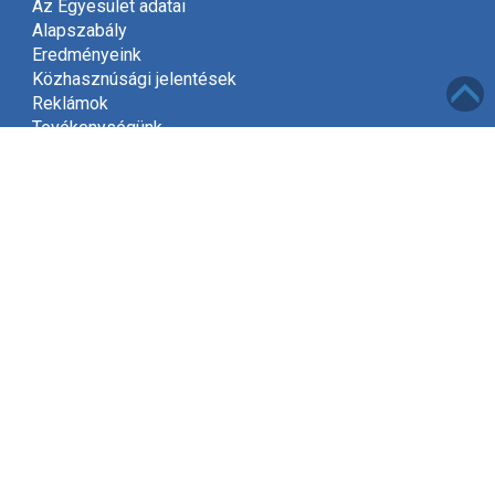
Az Egyesület adatai
Alapszabály
Eredményeink
Közhasznúsági jelentések
Reklámok
Tevékenységünk
Meghívó
Kapcsolat
Adatvédelem
Támogatóink
Támogatás
Mint közhasznú szervezet, a jogszabályok szerint
2002-től jogosultak vagyunk gyűjteni az adók felajánlott
1%-át.
Kérjük, hogy támogassa Egyesületünket és ajánlja fel
adójának egy százalékát, amivel segít kitűzött céljaink
elérésében!
Tovább »