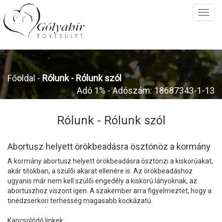
Főoldal
-
Rólunk -
Rólunk szól
Adó 1% - Adószám: 18687343-1-13
Rólunk -
Rólunk szól
Abortusz helyett örökbeadásra ösztönöz a kormány
A kormány abortusz helyett örökbeadásra ösztönzi a kiskorúakat,
akár titokban, a szülõi akarat ellenére is. Az örökbeadáshoz
ugyanis már nem kell szülõi engedély a kiskorú lányoknak, az
abortuszhoz viszont igen. A szakember arra figyelmeztet, hogy a
tinédzserkori terhesség magasabb kockázatú.
Kapcsolódó linkek: