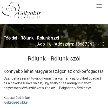
Főoldal
-
Rólunk -
Rólunk szól
Adó 1% - Adószám: 18687343-1-13
Rólunk -
Rólunk szól
Könnyebb lehet Magyarországon az örökbefogadás!
Szándéka szerint tovább könnyíti a kormány az örökbefogadást
és a nevelõszülõvé válást, ugyanakkor az amúgy is nehéz
helyzetben lévõ szülõket sújtja az új Polgári törvénykönyv.
Kapcsolódó linkek:
Kiskegyed cikke