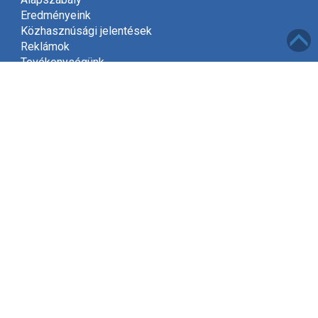
Eredményeink
Közhasznúsági jelentések
Reklámok
Tevékenységünk
Meghívó
Kapcsolat
Adatvédelem
Támogatóink
Támogatás
Mint közhasznú szervezet, a jogszabályok szerint
2002-től jogosultak vagyunk gyűjteni az adók felajánlott
1%-át.
Kérjük, hogy támogassa Egyesületünket és ajánlja fel
adójának egy százalékát, amivel segít kitűzött céljaink
elérésében!
Tovább »
Elérhetőségek