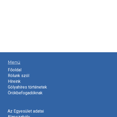
Menü
Főoldal
Rólunk szól
Híreink
Gólyahíres történetek
Örökbefogadóknak
Az Egyesület adatai
Alapszabály