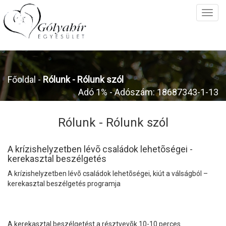
Főoldal
-
Rólunk -
Rólunk szól
Adó 1% - Adószám: 18687343-1-13
Rólunk -
Rólunk szól
A krízishelyzetben lévõ családok lehetõségei -
kerekasztal beszélgetés
A krízishelyzetben lévõ családok lehetõségei, kiút a válságból –
kerekasztal beszélgetés programja
A kerekasztal beszélgetést a résztvevõk 10-10 perces