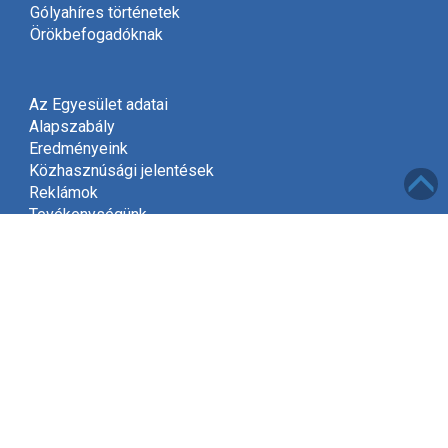
Gólyahíres történetek
Örökbefogadóknak
Az Egyesület adatai
Alapszabály
Eredményeink
Közhasznúsági jelentések
Reklámok
Tevékenységünk
Meghívó
Kapcsolat
Adatvédelem
Támogatóink
Támogatás
Mint közhasznú szervezet, a jogszabályok szerint
2002-től jogosultak vagyunk gyűjteni az adók felajánlott
1%-át.