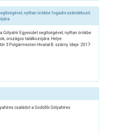
segítségével, nyíltan örökbe fogadni szándékozó
ójára
a Gólyahír Egyesület segítségével, nyíltan örökbe
, országos találkozójára. Helye:
r 3 Polgármesteri Hivatal B. szárny. Ideje: 2017-
g
ahíres családot a Gödöllõi Gólyahíres