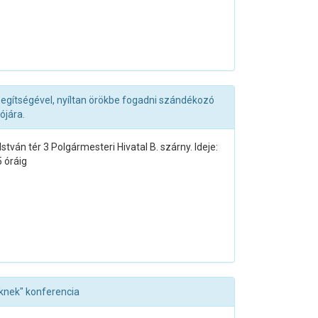
segítségével, nyíltan örökbe fogadni szándékozó
ójára.
tván tér 3 Polgármesteri Hivatal B. szárny. Ideje:
 óráig
knek" konferencia