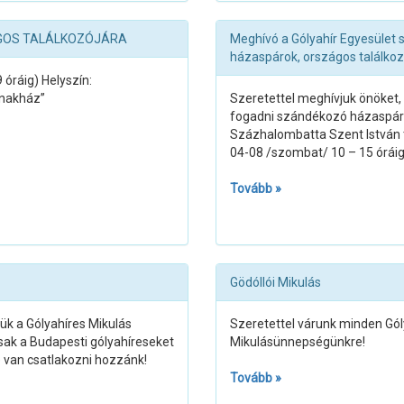
ÁGOS TALÁLKOZÓJÁRA
Meghívó a Gólyahír Egyesület 
házaspárok, országos találkoz
 óráig) Helyszín:
ónakház”
Szeretettel meghívjuk önöket, 
fogadni szándékozó házaspárok
Százhalombatta Szent István té
04-08 /szombat/ 10 – 15 órái
Tovább »
Gödóllói Mikulás
k a Gólyahíres Mikulás
Szeretettel várunk minden Góly
ak a Budapesti gólyahíreseket
Mikulásünnepségünkre!
e van csatlakozni hozzánk!
Tovább »