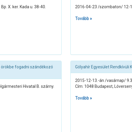
p. X. ker. Kada u. 38-40.
2016-04-23 /szombaton/ 12-1
Tovább »
an örökbe fogadni szándékozó
Gólyahír Egyesület Rendkívüli
2015-12-13.-án /vasárnap/ 9.3
gármesteri Hivatal B. szárny.
Cím: 1048 Budapest, Lóverseny
Tovább »