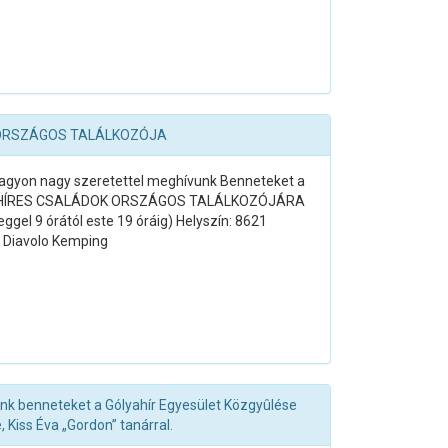
 ORSZÁGOS TALÁLKOZÓJA
Nagyon nagy szeretettel meghívunk Benneteket a
ÓLYAHÍRES CSALÁDOK ORSZÁGOS TALÁLKOZÓJÁRA
ggel 9 órától este 19 óráig) Helyszín: 8621
b Diavolo Kemping
k benneteket a Gólyahír Egyesület Közgyûlése
 Kiss Éva „Gordon” tanárral.