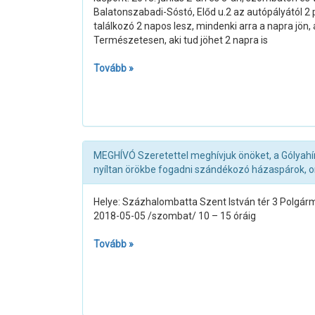
Balatonszabadi-Sóstó, Előd u.2 az autópályától 2 p
találkozó 2 napos lesz, mindenki arra a napra jön, 
Természetesen, aki tud jöhet 2 napra is
Tovább »
MEGHÍVÓ Szeretettel meghívjuk önöket, a Gólyahír
nyíltan örökbe fogadni szándékozó házaspárok, o
Helye: Százhalombatta Szent István tér 3 Polgármes
2018-05-05 /szombat/ 10 – 15 óráig
Tovább »