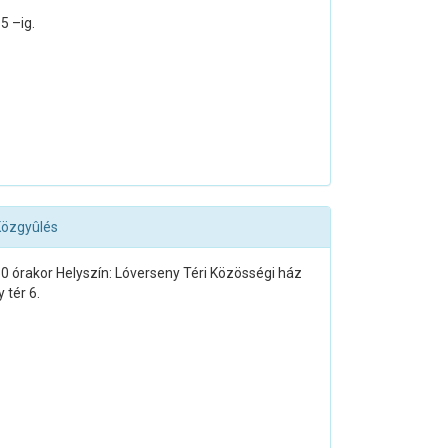
5 –ig.
 Közgyûlés
0 órakor Helyszín: Lóverseny Téri Közösségi ház
 tér 6.