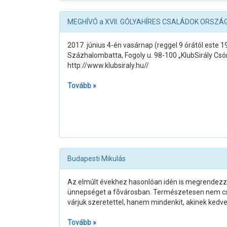
MEGHÍVÓ a XVII. GÓLYAHÍRES CSALÁDOK ORSZ
2017. június 4-én vasárnap (reggel 9 órától este 19
Százhalombatta, Fogoly u. 98-100 „KlubSirály Cs
http://www.klubsiraly.hu//
Tovább »
Budapesti Mikulás
Az elmúlt évekhez hasonlóan idén is megrendezzü
ünnepséget a fõvárosban. Természetesen nem cs
várjuk szeretettel, hanem mindenkit, akinek kedv
Tovább »