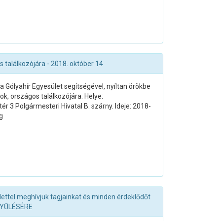
találkozójára - 2018. október 14
a Gólyahír Egyesület segítségével, nyíltan örökbe
, országos találkozójára. Helye:
r 3 Polgármesteri Hivatal B. szárny. Ideje: 2018-
g
lettel meghívjuk tagjainkat és minden érdeklődőt
GYŰLÉSÉRE