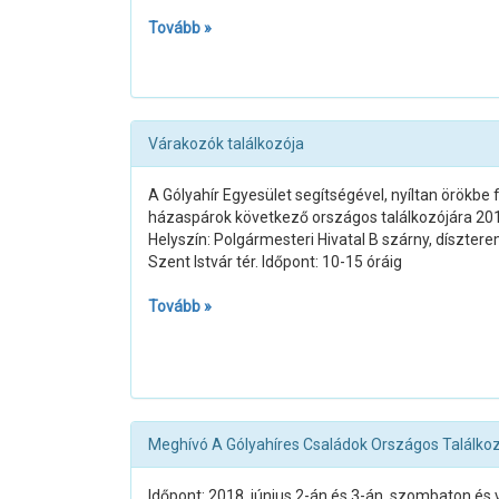
Tovább »
Várakozók találkozója
A Gólyahír Egyesület segítségével, nyíltan örökb
házaspárok következő országos találkozójára 2019
Helyszín: Polgármesteri Hivatal B szárny, díszte
Szent Istvár tér. Időpont: 10-15 óráig
Tovább »
Meghívó A Gólyahíres Családok Országos Találkoz
Időpont: 2018. június 2-án és 3-án, szombaton és