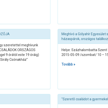
OZÓJA
Meghívó a Gólyahír Egyesület 
házaspárok, országos találkoz
gy szeretettel meghívunk
RES CSALÁDOK ORSZÁGOS
Helye: Százhalombatta Szent Is
l 9 órától este 19 óráig)
2015-05-09 /szombat/ 10 – 15
bSirály Csónakház”
Tovább »
"Szeretõ családot a gyermeke