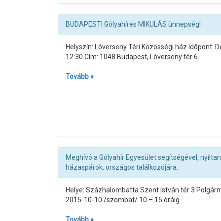
BUDAPESTI Gólyahíres MIKULÁS ünnepség!
Helyszín: Lóverseny Téri Közösségi ház Idõpont: 
12:30 Cím: 1048 Budapest, Lóverseny tér 6.
Tovább »
Meghívó a Gólyahír Egyesület segítségével, nyílt
házaspárok, országos találkozójára.
Helye: Százhalombatta Szent István tér 3 Polgármes
2015-10-10 /szombat/ 10 – 15 óráig
Tovább »