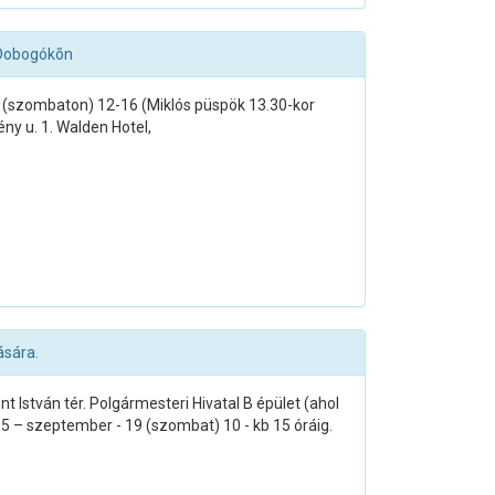
 Dobogókõn
 (szombaton) 12-16 (Miklós püspök 13.30-kor
ény u. 1. Walden Hotel,
ására.
 István tér. Polgármesteri Hivatal B épület (ahol
015 – szeptember - 19 (szombat) 10 - kb 15 óráig.