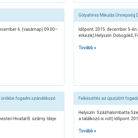
Gólyahíres Mikulás Ünnepség
December 6. (vasárnap) 09:00–
Idõpont: 2015. december 5-én.
érkezik) Helyszín: Dobogókõ, F
Tovább »
an örökbe fogadni szándékozó
Felkészítés az újszülött fogad
Helyszín: Százhalombatta Szent
teri Hivatal B. szárny. Ideje:
a találkozó is volt) Idõpont: 2
Tovább »