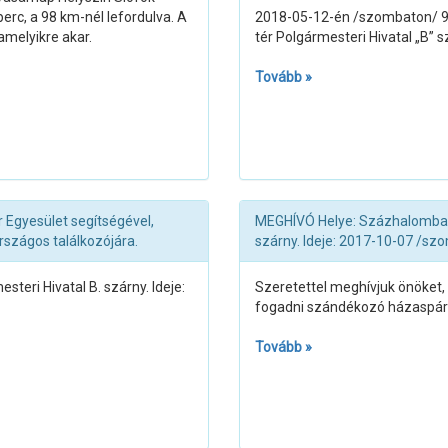
erc, a 98 km-nél lefordulva. A
2018-05-12-én /szombaton/ 9.
amelyikre akar.
tér Polgármesteri Hivatal „B” 
Tovább »
 Egyesület segítségével,
MEGHÍVÓ Helye: Százhalombatta
rszágos találkozójára.
szárny. Ideje: 2017-10-07 /szo
teri Hivatal B. szárny. Ideje:
Szeretettel meghívjuk önöket, 
fogadni szándékozó házaspáro
Tovább »