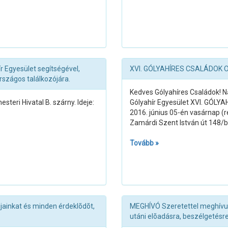
r Egyesület segítségével,
XVI. GÓLYAHÍRES CSALÁDOK
rszágos találkozójára.
Kedves Gólyahíres Családok! 
teri Hivatal B. szárny. Ideje:
Gólyahír Egyesület XVI. G
2016. június 05-én vasárnap (re
Zamárdi Szent István út 148/
Tovább »
jainkat és minden érdeklõdõt,
MEGHÍVÓ Szeretettel meghívun
utáni elõadásra, beszélgetésre,