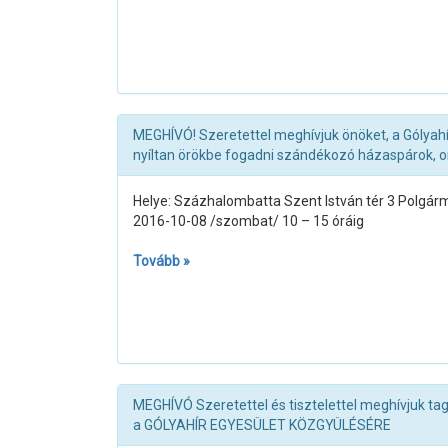
MEGHÍVÓ! Szeretettel meghívjuk önöket, a Gólyahí
nyíltan örökbe fogadni szándékozó házaspárok, o
Helye: Százhalombatta Szent István tér 3 Polgármes
2016-10-08 /szombat/ 10 – 15 óráig
Tovább »
MEGHÍVÓ Szeretettel és tisztelettel meghívjuk tag
a GÓLYAHÍR EGYESÜLET KÖZGYÜLÉSÉRE