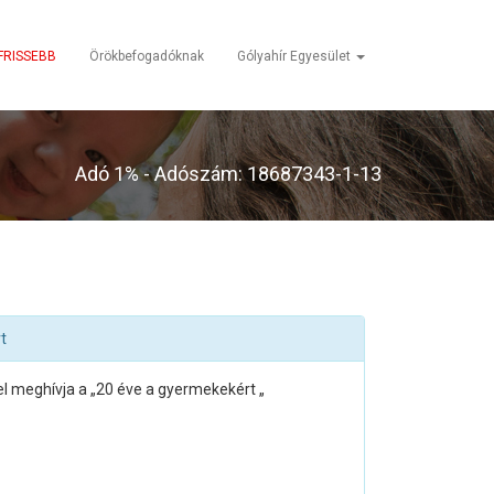
FRISSEBB
Örökbefogadóknak
Gólyahír Egyesület
Adó 1% - Adószám: 18687343-1-13
t
tel meghívja a „20 éve a gyermekekért „