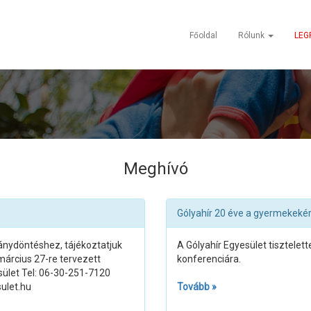
Főoldal
Rólunk
LEG
Meghívó
Gólyahír 20 éve a gyermekekér
nydöntéshez, tájékoztatjuk
A Gólyahír Egyesület tisztelet
március 27-re tervezett
konferenciára.
esület Tel: 06-30-251-7120
ulet.hu
Tovább »