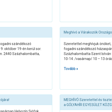
Meghívó a Várakozók Országos 
e fogadni szándékozó
Szeretettel meghívjuk önöket, 
. október 19-én kerül sor.
fogadni szándékozó házaspárok
rem. 2440 Százhalombatta,
Százhalombatta Szent István té
10-14. /vasárnap/ 10 – 13 órái
Tovább »
ójára!
MEGHÍVÓ Szeretettel és tiszte
a GÓLYAHÍR EGYESÜLET KÖZ
 vasárnap Helyszín Siófok