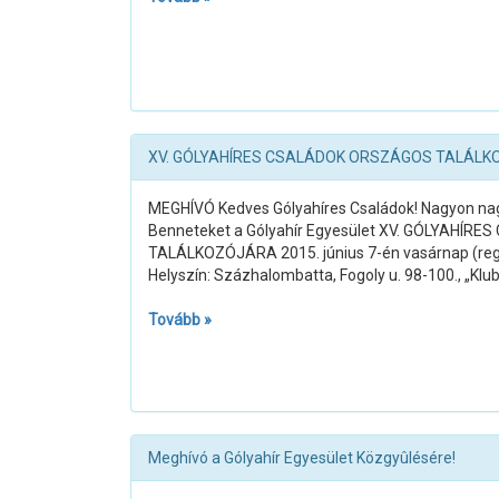
XV. GÓLYAHÍRES CSALÁDOK ORSZÁGOS TALÁLK
MEGHÍVÓ Kedves Gólyahíres Családok! Nagyon na
Benneteket a Gólyahír Egyesület XV. GÓLYAHÍ
TALÁLKOZÓJÁRA 2015. június 7-én vasárnap (regge
Helyszín: Százhalombatta, Fogoly u. 98-100., „Klu
Tovább »
Meghívó a Gólyahír Egyesület Közgyûlésére!